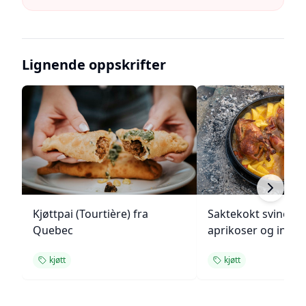
Lignende oppskrifter
Kjøttpai (Tourtière) fra
Saktekokt svinekjø
Quebec
aprikoser og inge
kjøtt
kjøtt