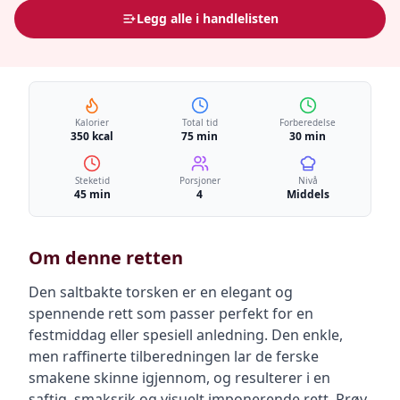
Legg alle i handlelisten
Kalorier
Total tid
Forberedelse
350 kcal
75 min
30 min
Steketid
Porsjoner
Nivå
45 min
4
Middels
Om denne retten
Den saltbakte torsken er en elegant og
spennende rett som passer perfekt for en
festmiddag eller spesiell anledning. Den enkle,
men raffinerte tilberedningen lar de ferske
smakene skinne igjennom, og resulterer i en
saftig, smaksrik og visuelt imponerende rett. Prøv