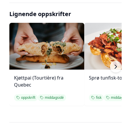
Lignende oppskrifter
Kjøttpai (Tourtière) fra
Sprø tunfisk-tosta
Quebec
oppskrift
middagsidé
fisk
middagsidé