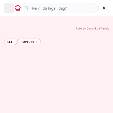
Søk i oppskrifter
Togg
Foto av
Dave H
på
Pexels
LETT
HOVEDRETT