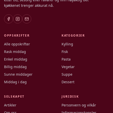
kjøkkenet trenger akkurat nå.
OPPSKRIFTER
KATEGORIER
Alle oppskrifter
Kylling
Rask middag
Fisk
Enkel middag
Pasta
Billig middag
Vegetar
Sunne middager
Suppe
Middag i dag
Dessert
SELSKAPET
JURIDISK
Artikler
Personvern og vilkår
Om oss
Informasjonskapsler