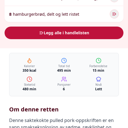
8
hamburgerbrød, delt og lett ristet
Legg alle i handlelisten
Kalorier
Total tid
Forberedelse
350 kcal
495 min
15 min
Steketid
Porsjoner
Nivå
480 min
6
Lett
Om denne retten
Denne saktekokte pulled pork-oppskriften er en
sann smakseksplosjon av sødme, røyklighet og