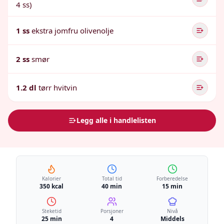
4 ss)
1 ss
ekstra jomfru olivenolje
2 ss
smør
1.2 dl
tørr hvitvin
Legg alle i handlelisten
Kalorier
Total tid
Forberedelse
350 kcal
40 min
15 min
Steketid
Porsjoner
Nivå
25 min
4
Middels