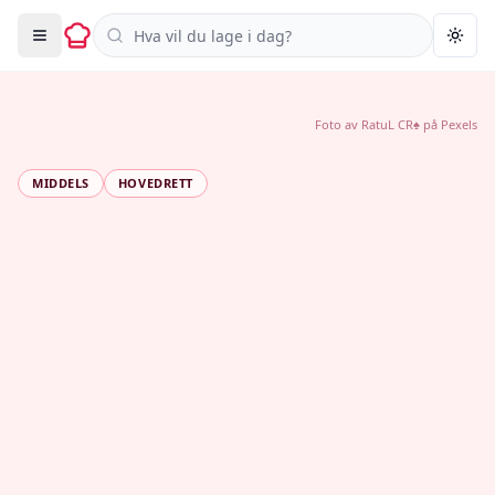
Søk i oppskrifter
Togg
Foto av
RatuL CR♠️
på
Pexels
MIDDELS
HOVEDRETT