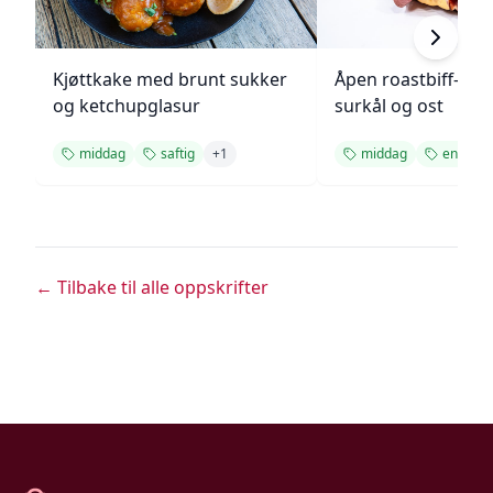
Kjøttkake med brunt sukker
Åpen roastbiff-sa
og ketchupglasur
surkål og ost
middag
saftig
+
1
middag
enkel
← Tilbake til alle oppskrifter