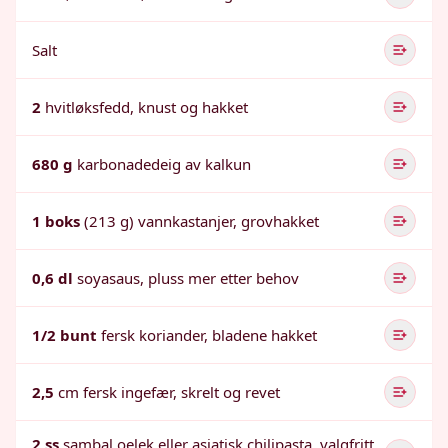
Salt
2
hvitløksfedd, knust og hakket
680 g
karbonadedeig av kalkun
1 boks
(213 g) vannkastanjer, grovhakket
0,6 dl
soyasaus, pluss mer etter behov
1/2 bunt
fersk koriander, bladene hakket
2,5
cm fersk ingefær, skrelt og revet
2 ss
sambal oelek eller asiatisk chilipasta, valgfritt