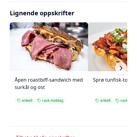
Lignende oppskrifter
Åpen roastbiff-sandwich med
Sprø tunfisk-tosta
surkål og ost
enkelt
rask middag
enkelt
rask mid