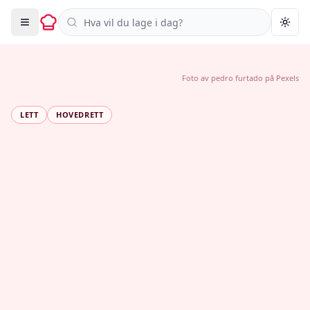
Søk i oppskrifter
Togg
Foto av
pedro furtado
på
Pexels
LETT
HOVEDRETT