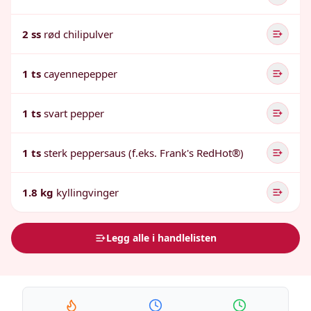
2 ss
rød chilipulver
1 ts
cayennepepper
1 ts
svart pepper
1 ts
sterk peppersaus (f.eks. Frank's RedHot®)
1.8 kg
kyllingvinger
Legg alle i handlelisten