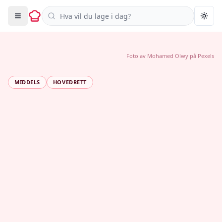
Søk i oppskrifter
Togg
Foto av
Mohamed Olwy
på
Pexels
MIDDELS
HOVEDRETT