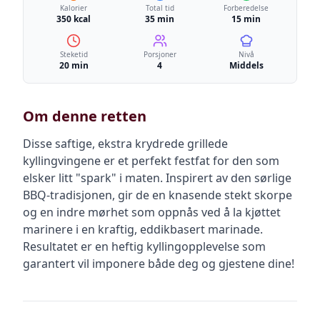
Kalorier
Total tid
Forberedelse
350 kcal
35 min
15 min
Steketid
Porsjoner
Nivå
20 min
4
Middels
Om denne retten
Disse saftige, ekstra krydrede grillede
kyllingvingene er et perfekt festfat for den som
elsker litt "spark" i maten. Inspirert av den sørlige
BBQ-tradisjonen, gir de en knasende stekt skorpe
og en indre mørhet som oppnås ved å la kjøttet
marinere i en kraftig, eddikbasert marinade.
Resultatet er en heftig kyllingopplevelse som
garantert vil imponere både deg og gjestene dine!