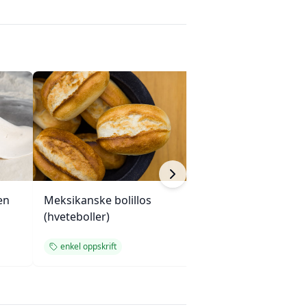
en
Meksikanske bolillos
Saftig gresskar
(hveteboller)
valnøtter
enkel oppskrift
bake