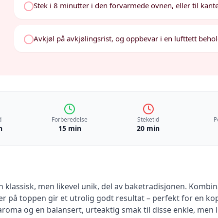
Stek i 8 minutter i den forvarmede ovnen, eller til kant
Avkjøl på avkjølingsrist, og oppbevar i en lufttett beh
d
Forberedelse
Steketid
P
n
15 min
20 min
n klassisk, men likevel unik, del av baketradisjonen. Komb
r på toppen gir et utrolig godt resultat – perfekt for en kop
roma og en balansert, urteaktig smak til disse enkle, men l