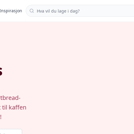
Søk i oppskrifter
Inspirasjon
s
rtbread-
til kaffen
!