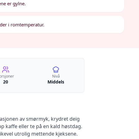
ene er gylne.
older i romtemperatur.
orsjoner
Nivå
20
Middels
inasjonen av smørmyk, krydret deig
p kaffe eller te på en kald høstdag.
ikevel utrolig mettende kjeksene.