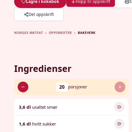
Lagre i kokebok
Hopp til oppskrift
S
Del oppskrift
NORGES MATFAT
›
OPPSKRIFTER
›
BAKEVERK
Ingredienser
20
porsjoner
3,6 dl
usaltet smør
1,6 dl
hvitt sukker