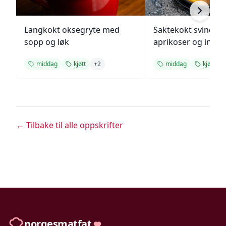
Langkokt oksegryte med
Saktekokt svinekjø
sopp og løk
aprikoser og inge
middag
kjøtt
+
2
middag
kjøtt
← Tilbake til alle oppskrifter
norgesmatfat