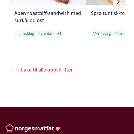
Åpen roastbiff-sandwich med
Sprø tunfisk-tosta
surkål og ost
middag
enkel
+
1
middag
enkel
← Tilbake til alle oppskrifter
norgesmatfat