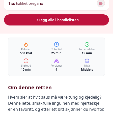
1 ss
hakket oregano
Legg alle i handlelisten
Kalorier
Total tid
Forberedelse
550 kcal
25 min
15 min
Steketid
Porsjoner
Nivå
10 min
4
Middels
Om denne retten
Hvem sier at hvit saus må være tung og kjedelig?
Denne lette, smakfulle linguinen med hjerteskjell
er en favoritt, og etter ett bitt skjønner du hvorfor.