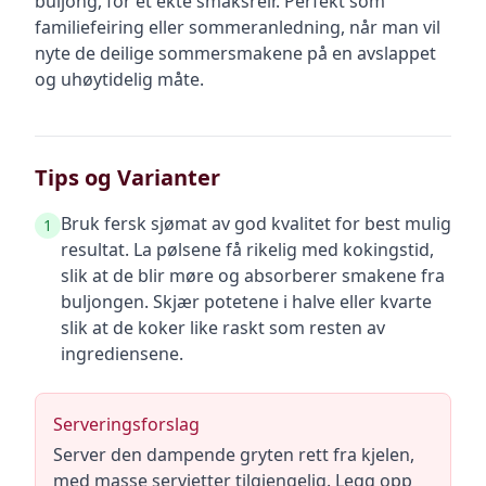
buljong, for et ekte smaksreir. Perfekt som
familiefeiring eller sommeranledning, når man vil
nyte de deilige sommersmakene på en avslappet
og uhøytidelig måte.
Tips og Varianter
Bruk fersk sjømat av god kvalitet for best mulig
1
resultat. La pølsene få rikelig med kokingstid,
slik at de blir møre og absorberer smakene fra
buljongen. Skjær potetene i halve eller kvarte
slik at de koker like raskt som resten av
ingrediensene.
Serveringsforslag
Server den dampende gryten rett fra kjelen,
med masse servietter tilgjengelig. Legg opp