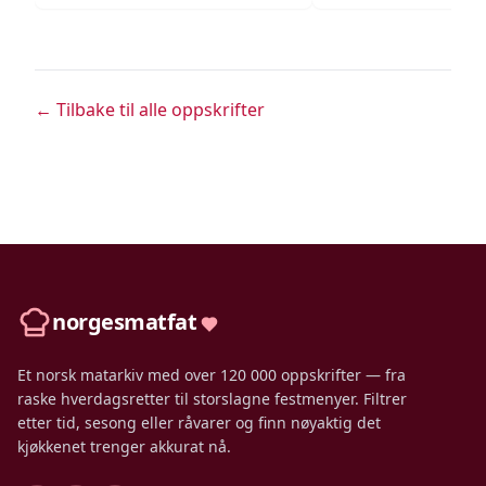
← Tilbake til alle oppskrifter
norgesmatfat
Et norsk matarkiv med over 120 000 oppskrifter — fra
raske hverdagsretter til storslagne festmenyer. Filtrer
etter tid, sesong eller råvarer og finn nøyaktig det
kjøkkenet trenger akkurat nå.