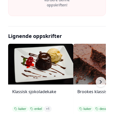
oppskriften!
Lignende oppskrifter
Klassisk sjokoladekake
Brookes klassiske
kaker
enkel
+
1
kaker
dessert