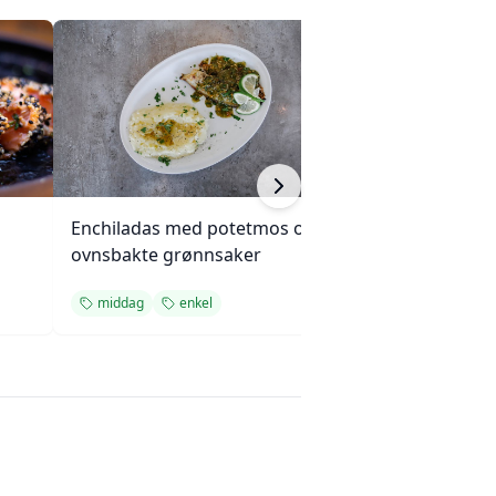
Enchiladas med potetmos og
Langkokt okseg
ovnsbakte grønnsaker
sopp og løk
middag
enkel
middag
enkel