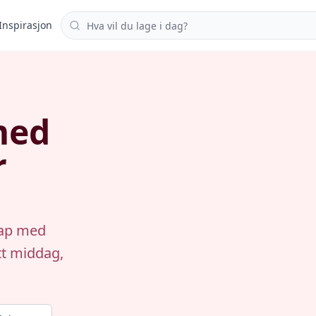
Søk i oppskrifter
Inspirasjon
med
r
rap med
ett middag,