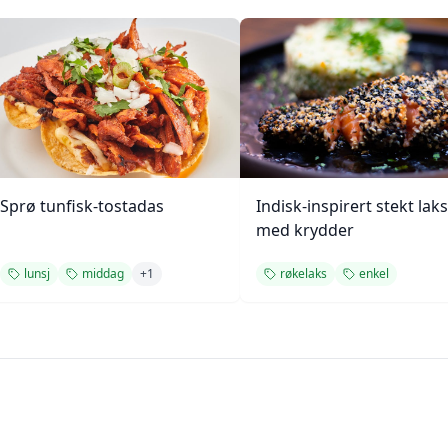
Sprø tunfisk-tostadas
Indisk-inspirert stekt laks
med krydder
lunsj
middag
+
1
røkelaks
enkel