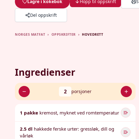
Lagre i kokebok
Hopp til oppskrift
S
Del oppskrift
NORGES MATFAT
›
OPPSKRIFTER
›
HOVEDRETT
Ingredienser
2
porsjoner
1 pakke
kremost, myknet ved romtemperatur
2.5 dl
hakkede ferske urter: gressløk, dill og
vårløk