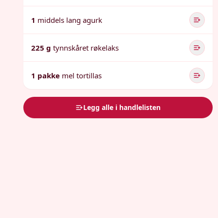
1
middels lang agurk
225 g
tynnskåret røkelaks
1 pakke
mel tortillas
Legg alle i handlelisten