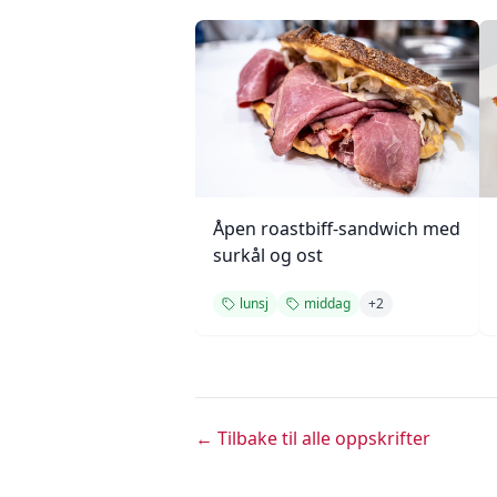
Åpen roastbiff-sandwich med
surkål og ost
lunsj
middag
+
2
← Tilbake til alle oppskrifter