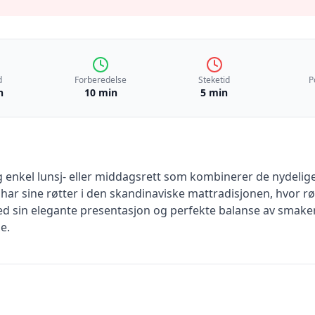
d
Forberedelse
Steketid
P
n
10 min
5 min
og enkel lunsj- eller middagsrett som kombinerer de nydeli
 har sine røtter i den skandinaviske mattradisjonen, hvor r
ed sin elegante presentasjon og perfekte balanse av smaker,
e.