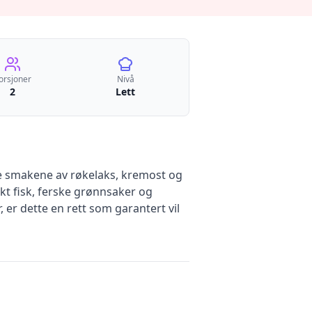
orsjoner
Nivå
2
Lett
ge smakene av røkelaks, kremost og
økt fisk, ferske grønnsaker og
 er dette en rett som garantert vil