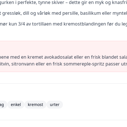
urken i perfekte, tynne skiver – dette gir en myk og knasfri
 gressløk, dill og vårløk med persille, basilikum eller mynte
 smør kun 3/4 av tortillaen med kremostblandingen før du l
ene med en kremet avokadosalat eller en frisk blandet salat
itvin, sitronvann eller en frisk sommereple-spritz passer utm
ag
enkel
kremost
urter