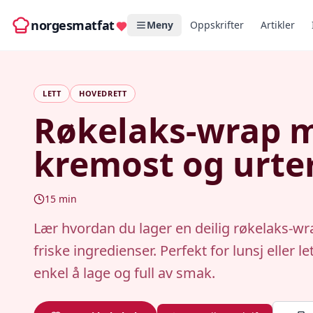
norgesmatfat
Meny
Oppskrifter
Artikler
LETT
HOVEDRETT
Røkelaks-wrap 
kremost og urte
15
min
Lær hvordan du lager en deilig røkelaks-w
friske ingredienser. Perfekt for lunsj eller l
enkel å lage og full av smak.