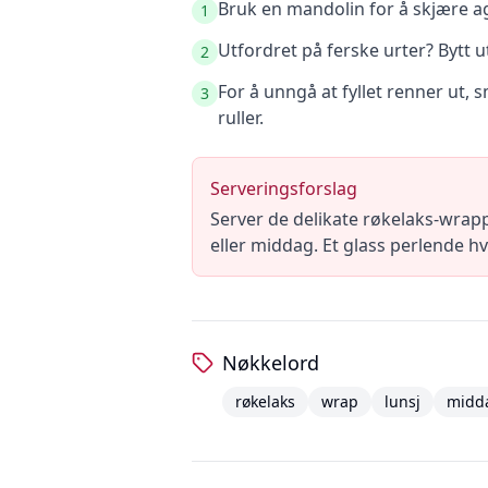
Bruk en mandolin for å skjære ag
1
Utfordret på ferske urter? Bytt ut
2
For å unngå at fyllet renner ut,
3
ruller.
Serveringsforslag
Server de delikate røkelaks-wrapp
eller middag. Et glass perlende hv
Nøkkelord
røkelaks
wrap
lunsj
midd