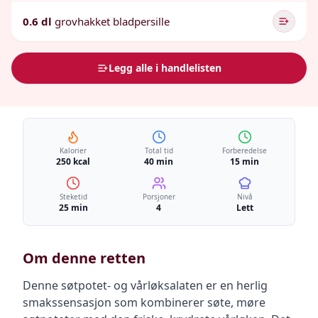
0.6 dl
grovhakket bladpersille
Legg alle i handlelisten
Kalorier
Total tid
Forberedelse
250 kcal
40 min
15 min
Steketid
Porsjoner
Nivå
25 min
4
Lett
Om denne retten
Denne søtpotet- og vårløksalaten er en herlig
smakssensasjon som kombinerer søte, møre