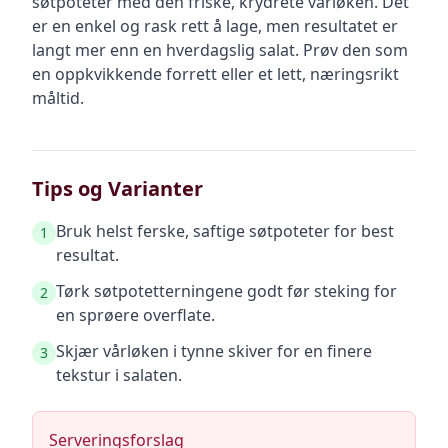
søtpoteter med den friske, krydrete vårløken. Det
er en enkel og rask rett å lage, men resultatet er
langt mer enn en hverdagslig salat. Prøv den som
en oppkvikkende forrett eller et lett, næringsrikt
måltid.
Tips og Varianter
Bruk helst ferske, saftige søtpoteter for best
1
resultat.
Tørk søtpotetterningene godt før steking for
2
en sprøere overflate.
Skjær vårløken i tynne skiver for en finere
3
tekstur i salaten.
Serveringsforslag