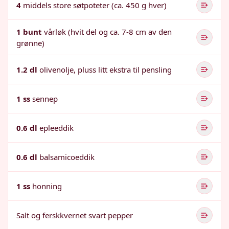
4
middels store søtpoteter (ca. 450 g hver)
1 bunt
vårløk (hvit del og ca. 7-8 cm av den
grønne)
1.2 dl
olivenolje, pluss litt ekstra til pensling
1 ss
sennep
0.6 dl
epleeddik
0.6 dl
balsamicoeddik
1 ss
honning
Salt og ferskkvernet svart pepper