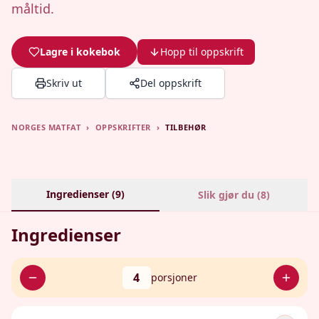
måltid.
Lagre i kokebok
Hopp til oppskrift
Skriv ut
Del oppskrift
NORGES MATFAT
›
OPPSKRIFTER
›
TILBEHØR
Ingredienser (
9
)
Slik gjør du (
8
)
Ingredienser
4
porsjoner