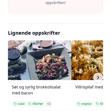
oppskriften!
Lignende oppskrifter
Søt og syrlig brokkolisalat
Villrispilaf med vår
med bacon
salat
tilbehør
+
2
vegetar
tilbehør