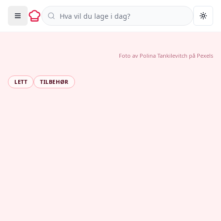
Søk i oppskrifter
Togg
Foto av
Polina Tankilevitch
på
Pexels
LETT
TILBEHØR