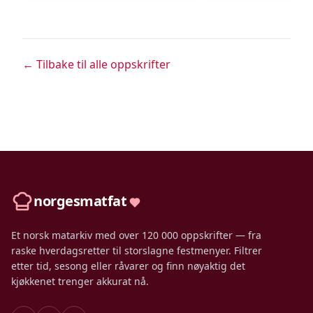
← Tilbake til alle oppskrifter
norgesmatfat
Et norsk matarkiv med over 120 000 oppskrifter — fra
raske hverdagsretter til storslagne festmenyer. Filtrer
etter tid, sesong eller råvarer og finn nøyaktig det
kjøkkenet trenger akkurat nå.