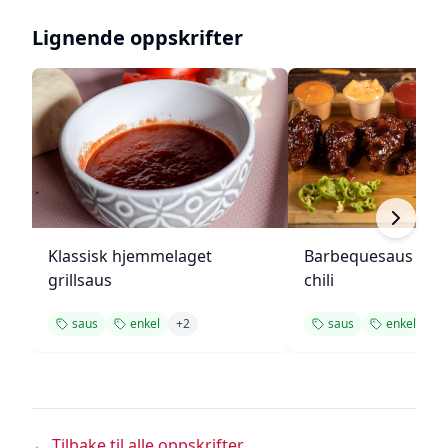
Lignende oppskrifter
Klassisk hjemmelaget
Barbequesaus med
grillsaus
chili
saus
enkel
+
2
saus
enkel
+
1
← Tilbake til alle oppskrifter