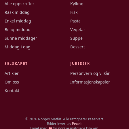
Alle oppskrifter
Kylling
Rask middag
Fisk
Enkel middag
Pasta
Billig middag
Vegetar
Sunne middager
Suppe
Middag i dag
Dessert
SELSKAPET
JURIDISK
Artikler
Personvern og vilkår
Om oss
Informasjonskapsler
Kontakt
©
2026
Norges Matfat. Alle rettigheter reservert.
Bilder levert av
Pexels
Laget med
for norske matglade kjøkken.