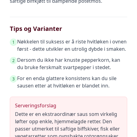
saftige biffkjøtt til dampende potetmos.
Tips og Varianter
Nøkkelen til suksess er å riste hvitløken i ovnen
1
først - dette utvikler en utrolig dybde i smaken.
Dersom du ikke har knuste pepperkorn, kan
2
du bruke ferskmalt svartpepper i stedet.
For en enda glattere konsistens kan du sile
3
sausen etter at hvitløken er blandet inn.
Serveringsforslag
Dette er en ekstraordinær saus som virkelig
løfter opp enkle, hjemmelagde retter. Den
passer utmerket til saftige biffskiver, fisk eller
vegetarretter som ovnsbakte rotgrønnsaker.