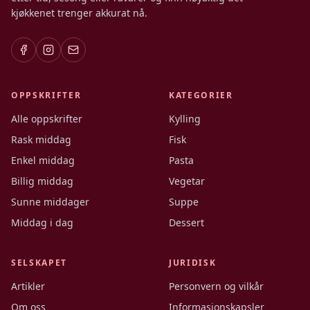
kjøkkenet trenger akkurat nå.
OPPSKRIFTER
KATEGORIER
Alle oppskrifter
Kylling
Rask middag
Fisk
Enkel middag
Pasta
Billig middag
Vegetar
Sunne middager
Suppe
Middag i dag
Dessert
SELSKAPET
JURIDISK
Artikler
Personvern og vilkår
Om oss
Informasjonskapsler