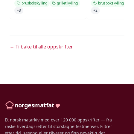
brusbokskylling
grillet kylling
brusbokskylling
+
3
+
2
← Tilbake til alle oppskrifter
norgesmatfat
Et norsk matarkiv med over 120 000 oppskrifter — fra
raske hverdagsretter til storslagne festmenyer. Filtrer
etter tid, sesong eller råvarer og finn nøyaktig det