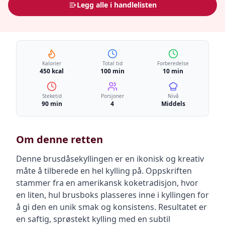
Legg alle i handlelisten
Kalorier
Total tid
Forberedelse
450 kcal
100 min
10 min
Steketid
Porsjoner
Nivå
90 min
4
Middels
Om denne retten
Denne brusdåsekyllingen er en ikonisk og kreativ
måte å tilberede en hel kylling på. Oppskriften
stammer fra en amerikansk koketradisjon, hvor
en liten, hul brusboks plasseres inne i kyllingen for
å gi den en unik smak og konsistens. Resultatet er
en saftig, sprøstekt kylling med en subtil