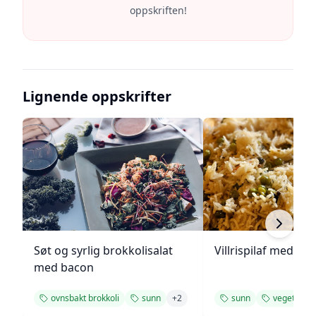
oppskriften!
Lignende oppskrifter
Søt og syrlig brokkolisalat
Villrispilaf med vår
med bacon
ovnsbakt brokkoli
sunn
+
2
sunn
vegetar