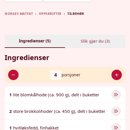
NORGES MATFAT
›
OPPSKRIFTER
›
TILBEHØR
Ingredienser (
5
)
Slik gjør du (
3
)
Ingredienser
4
porsjoner
1
lite blomkålhode (ca. 900 g), delt i buketter
2
store brokkolihoder (ca. 450 g), delt i buketter
1
hvitløksfedd, finhakket