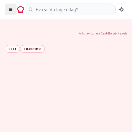
Søk i oppskrifter
Togg
Foto av
Loren Castillo
på
Pexels
LETT
TILBEHØR