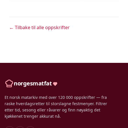
← Tilbake til alle oppskrifter
norgesmatfat
Et norsk matarkiv med over 120 000 oppskrifter — fra
raske hverdagsretter til storslagne festmenyer. Filtrer
etter tid, sesong eller råvarer og finn nøyaktig det
kjøkkenet trenger akkurat nå.