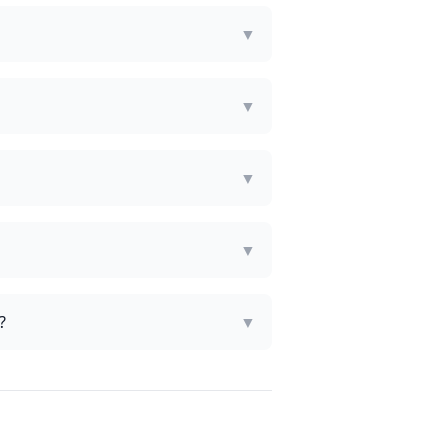
▼
?
▼
▼
▼
?
▼