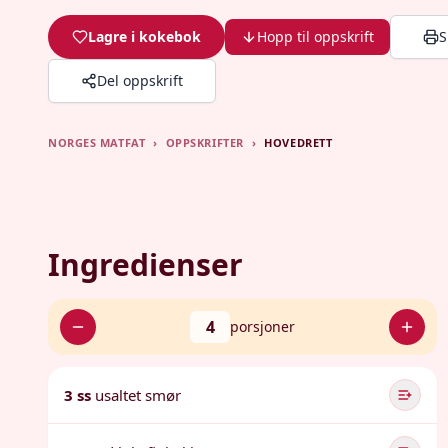
Lagre i kokebok
Hopp til oppskrift
S
Del oppskrift
NORGES MATFAT
›
OPPSKRIFTER
›
HOVEDRETT
Ingredienser
4
porsjoner
3 ss
usaltet smør