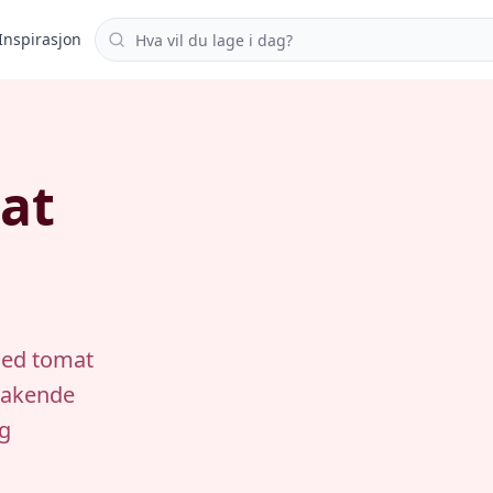
Søk i oppskrifter
Inspirasjon
at
med tomat
smakende
eg