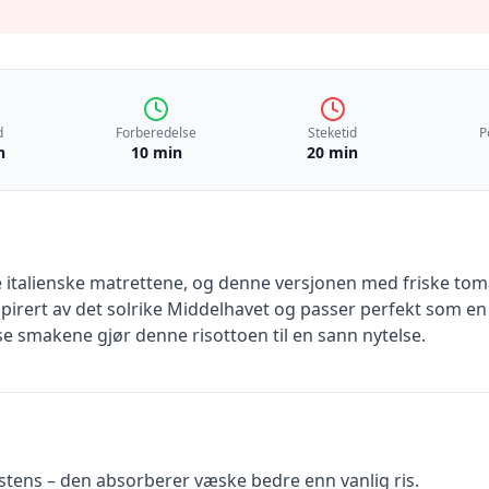
d
Forberedelse
Steketid
P
n
10 min
20 min
e italienske matrettene, og denne versjonen med friske tom
spirert av det solrike Middelhavet og passer perfekt som en 
e smakene gjør denne risottoen til en sann nytelse.
sistens – den absorberer væske bedre enn vanlig ris.