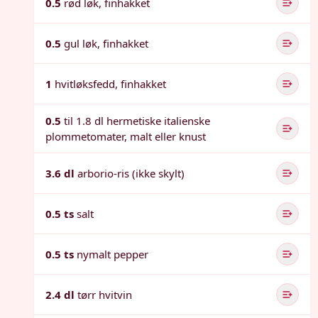
0.5
rød løk, finhakket
0.5
gul løk, finhakket
1
hvitløksfedd, finhakket
0.5
til 1.8 dl hermetiske italienske
plommetomater, malt eller knust
3.6 dl
arborio-ris (ikke skylt)
0.5 ts
salt
0.5 ts
nymalt pepper
2.4 dl
tørr hvitvin