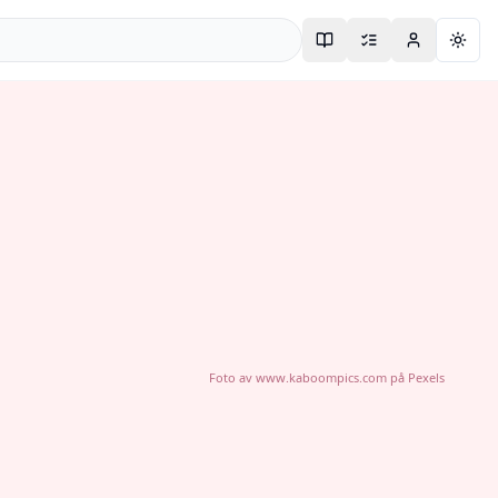
Togg
Foto av
www.kaboompics.com
på
Pexels