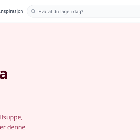
Søk i oppskrifter
Inspirasjon
ra
llsuppe,
ger denne