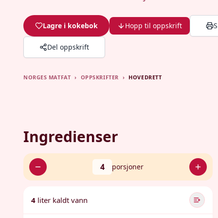
Lagre i kokebok
Hopp til oppskrift
S
Del oppskrift
NORGES MATFAT
›
OPPSKRIFTER
›
HOVEDRETT
Ingredienser
4
porsjoner
4
liter kaldt vann