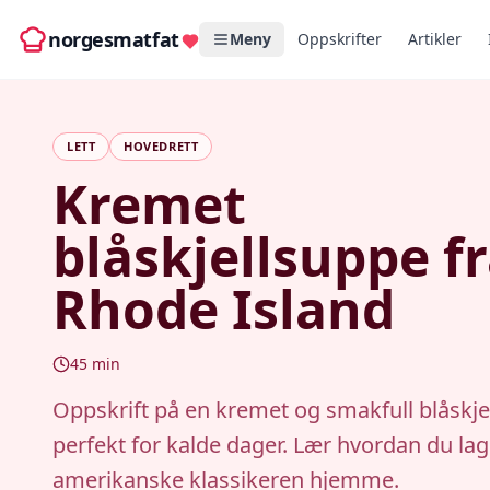
norgesmatfat
Meny
Oppskrifter
Artikler
LETT
HOVEDRETT
Kremet
blåskjellsuppe f
Rhode Island
45
min
Oppskrift på en kremet og smakfull blåskje
perfekt for kalde dager. Lær hvordan du la
amerikanske klassikeren hjemme.