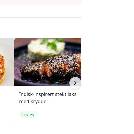
Indisk-inspirert stekt laks
Enchiladas med 
med krydder
ovnsbakte grøn
enkel
enkel