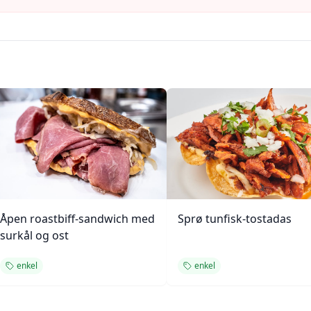
Åpen roastbiff-sandwich med
Sprø tunfisk-tostadas
surkål og ost
enkel
enkel