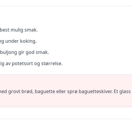
r best mulig smak.
seg under koking.
lbuljong gir god smak.
g av potetsort og størrelse.
grovt brød, baguette eller sprø baguetteskiver. Et glass hv