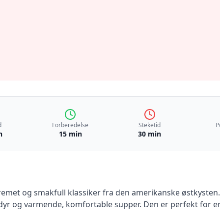
d
Forberedelse
Steketid
P
n
15 min
30 min
remet og smakfull klassiker fra den amerikanske østkysten.
ldyr og varmende, komfortable supper. Den er perfekt for en