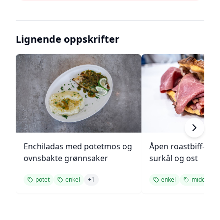
Lignende oppskrifter
Enchiladas med potetmos og
Åpen roastbiff-sa
ovnsbakte grønnsaker
surkål og ost
potet
enkel
+
1
enkel
middag