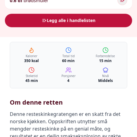
0.6 dl
brødsmuler
Legg alle i handlelisten
Kalorier
Total tid
Forberedelse
350 kcal
60 min
15 min
Steketid
Porsjoner
Nivå
45 min
4
Middels
Om denne retten
Denne resteskinkegratengen er en skatt fra det
norske kjøkken. Oppskriften utnytter små
mengder resteskinke på en genial måte, og
resultatet er en deilig smakseksplosjon av røkte,