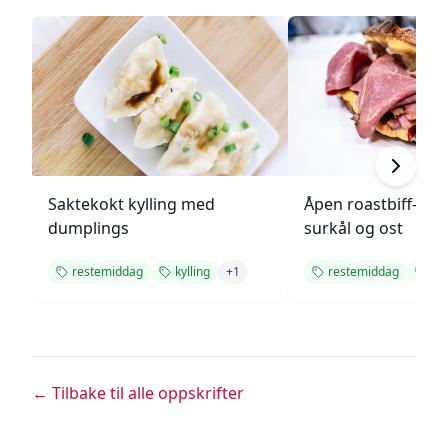
Saktekokt kylling med
Åpen roastbiff-sa
dumplings
surkål og ost
restemiddag
kylling
+
1
restemiddag
ra
← Tilbake til alle oppskrifter