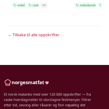
enkel
rask
+
1
meksikansk
enk
← Tilbake til alle oppskrifter
norgesmatfat
Et norsk matarkiv med over 120 000 oppskrifter — fra
raske hverdagsretter til storslagne festmenyer. Filtrer
etter tid, sesong eller råvarer og finn nøyaktig det