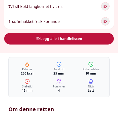
7,1 dl
kokt langkornet hvit ris
1 ss
finhakket frisk koriander
Legg alle i handlelisten
Kalorier
Total tid
Forberedelse
250 kcal
25 min
10 min
Steketid
Porsjoner
Nivå
15 min
4
Lett
Om denne retten