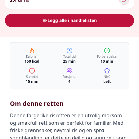
2.4 dl
ris
Legg alle i handlelisten
Kalorier
Total tid
Forberedelse
150 kcal
25 min
10 min
Steketid
Porsjoner
Nivå
15 min
4
Lett
Om denne retten
Denne fargerike risretten er en utrolig morsom
og smakfull rett som er perfekt for familier. Med
friske grønnsaker, nøytral ris og en sprø
soppblanding, er dette en deilig og sunn rett som