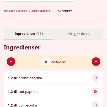
NORGES MATFAT
›
OPPSKRIFTER
›
HOVEDRETT
Ingredienser (
11
)
Slik gjør du (
5
)
Ingredienser
4
porsjoner
1.2 dl
grønn paprika
1.2 dl
rød paprika
1.2 dl
gul paprika