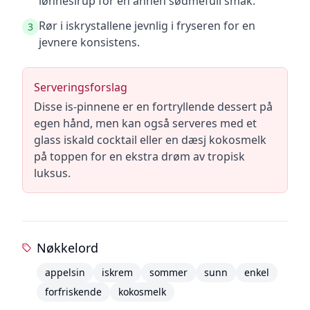
lønnesirup for en annen sødmefull smak.
Rør i iskrystallene jevnlig i fryseren for en
3
jevnere konsistens.
Serveringsforslag
Disse is-pinnene er en fortryllende dessert på
egen hånd, men kan også serveres med et
glass iskald cocktail eller en dæsj kokosmelk
på toppen for en ekstra drøm av tropisk
luksus.
Nøkkelord
appelsin
iskrem
sommer
sunn
enkel
forfriskende
kokosmelk