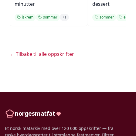
minutter
dessert
iskrem
sommer
+
1
sommer
enkel
← Tilbake til alle oppskrifter
norgesmatfat
Et norsk matarkiv med over 120 000 oppskrifter — fra
raske hverdagsretter til storslagne festmenyer. Filtrer