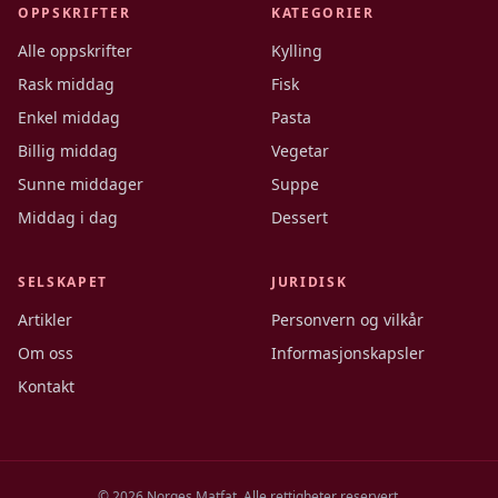
OPPSKRIFTER
KATEGORIER
Alle oppskrifter
Kylling
Rask middag
Fisk
Enkel middag
Pasta
Billig middag
Vegetar
Sunne middager
Suppe
Middag i dag
Dessert
SELSKAPET
JURIDISK
Artikler
Personvern og vilkår
Om oss
Informasjonskapsler
Kontakt
©
2026
Norges Matfat. Alle rettigheter reservert.