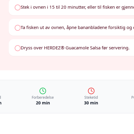
Stek i ovnen i 15 til 20 minutter, eller til fisken er gjen
Ta fisken ut av ovnen, åpne bananbladene forsiktig og o
Dryss over HERDEZ® Guacamole Salsa før servering.
d
Forberedelse
Steketid
P
n
20 min
30 min