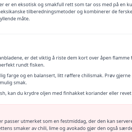
 er en eksotisk og smakfull rett som tar oss med på en kuli
le meksikanske tilberedningsmetoder og kombinerer de fers
yllende måte.
nanbladene, er det viktig å riste dem kort over åpen flamme
perfekt rundt fisken.
ig farge og en balansert, litt røffere chilismak. Prøv gjern
 mulig smak.
nish, kan du krydre oljen med finhakket koriander eller revet 
 passer utmerket som en festmiddag, der den kan serveres
. Rettens smaker av chili, lime og avokado gjør den også særde