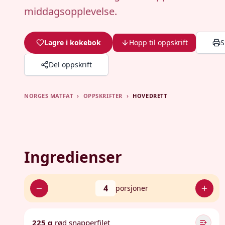
middagsopplevelse.
Lagre i kokebok
Hopp til oppskrift
S
Del oppskrift
NORGES MATFAT
›
OPPSKRIFTER
›
HOVEDRETT
Ingredienser
4
porsjoner
225 g
rød snapperfilet