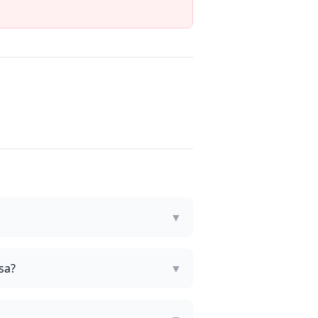
▼
sa?
▼