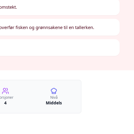
nomstekt.
verfør fisken og grønnsakene til en tallerken.
orsjoner
Nivå
4
Middels