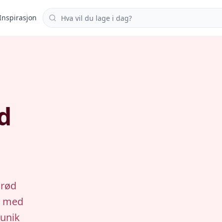
Søk i oppskrifter
Inspirasjon
d
 rød
t med
 unik