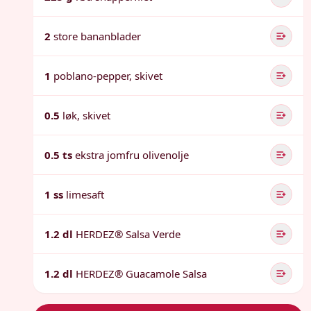
2
store bananblader
1
poblano-pepper, skivet
0.5
løk, skivet
0.5 ts
ekstra jomfru olivenolje
1 ss
limesaft
1.2 dl
HERDEZ® Salsa Verde
1.2 dl
HERDEZ® Guacamole Salsa