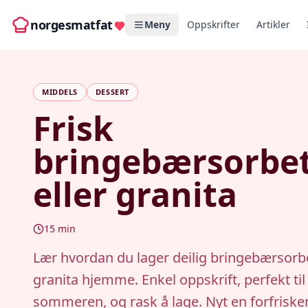
norgesmatfat
Meny
Oppskrifter
Artikler
MIDDELS
DESSERT
Frisk
bringebærsorbe
eller granita
15
min
Lær hvordan du lager deilig bringebærsorbe
granita hjemme. Enkel oppskrift, perfekt til
sommeren, og rask å lage. Nyt en forfrisk