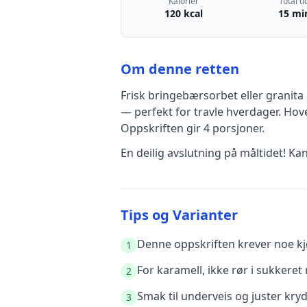
Kalorier
Total ti
120 kcal
15 mi
Om denne retten
Frisk bringebærsorbet eller granita
— perfekt for travle hverdager
.
Hove
Oppskriften gir
4
porsjoner.
En deilig avslutning på måltidet! Ka
Tips og Varianter
Denne oppskriften krever noe kjø
1
For karamell, ikke rør i sukkere
2
Smak til underveis og juster kry
3