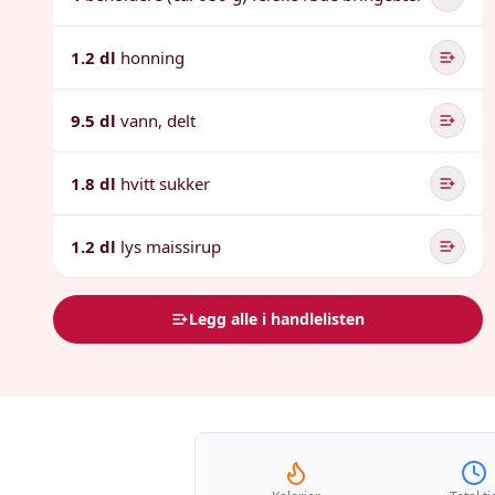
1.2 dl
honning
9.5 dl
vann, delt
1.8 dl
hvitt sukker
1.2 dl
lys maissirup
Legg alle i handlelisten