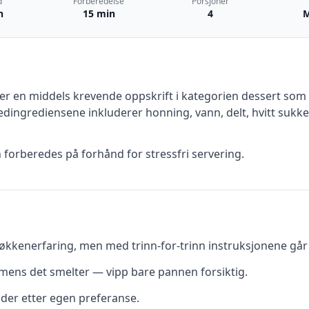
d
Forberedelse
Porsjoner
n
15 min
4
M
er en
middels krevende
oppskrift
i kategorien dessert
som d
dingrediensene inkluderer
honning, vann, delt, hvitt sukke
n forberedes på forhånd for stressfri servering.
kkenerfaring, men med trinn-for-trinn instruksjonene går d
t mens det smelter — vipp bare pannen forsiktig.
dder etter egen preferanse.