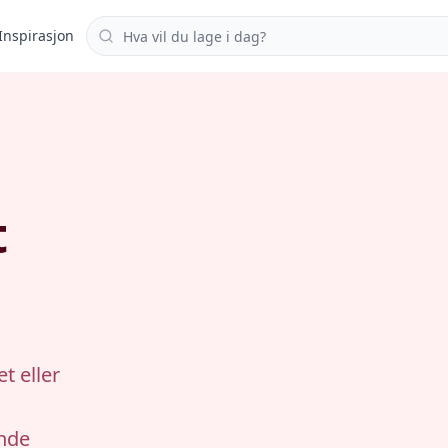
Søk i oppskrifter
Inspirasjon
t
t eller
ende