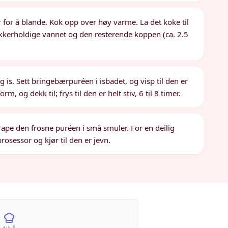
r for å blande. Kok opp over høy varme. La det koke til
sukkerholdige vannet og den resterende koppen (ca. 2.5
g is. Sett bringebærpuréen i isbadet, og visp til den er
m, og dekk til; frys til den er helt stiv, 6 til 8 timer.
krape den frosne puréen i små smuler. For en deilig
rosessor og kjør til den er jevn.