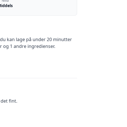
Nivå
iddels
u kan lage på under 20 minutter
r
og 1 andre ingredienser
.
et fint.