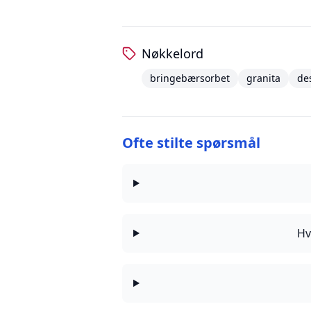
Nøkkelord
bringebærsorbet
granita
de
Ofte stilte spørsmål
Hv