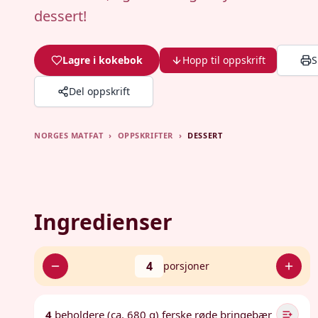
dessert!
Lagre i kokebok
Hopp til oppskrift
S
Del oppskrift
NORGES MATFAT
›
OPPSKRIFTER
›
DESSERT
Ingredienser
4
porsjoner
4
beholdere (ca. 680 g) ferske røde bringebær