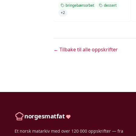
bringebærsorbet
dessert
+
2
← Tilbake til alle oppskrifter
norgesmatfat
Et norsk matarkiv med over 120 000 oppskrifter — fra