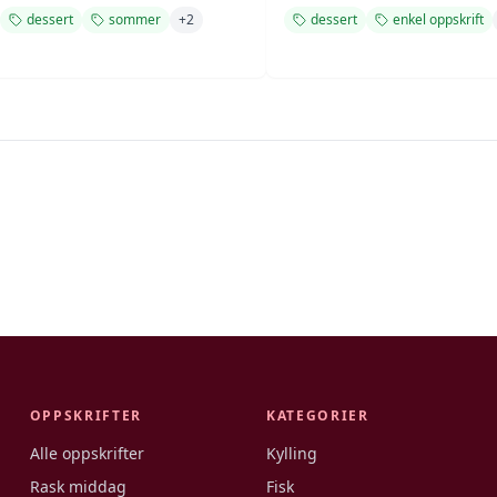
dessert
sommer
+
2
dessert
enkel oppskrift
OPPSKRIFTER
KATEGORIER
Alle oppskrifter
Kylling
Rask middag
Fisk