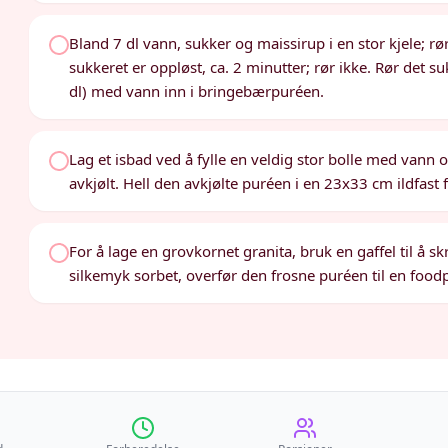
Bland 7 dl vann, sukker og maissirup i en stor kjele; rø
sukkeret er oppløst, ca. 2 minutter; rør ikke. Rør det 
dl) med vann inn i bringebærpuréen.
Lag et isbad ved å fylle en veldig stor bolle med vann o
avkjølt. Hell den avkjølte puréen i en 23x33 cm ildfast for
For å lage en grovkornet granita, bruk en gaffel til å s
silkemyk sorbet, overfør den frosne puréen til en foodp