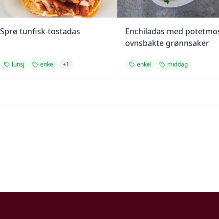
Sprø tunfisk-tostadas
Enchiladas med potetmo
ovnsbakte grønnsaker
lunsj
enkel
+
1
enkel
middag