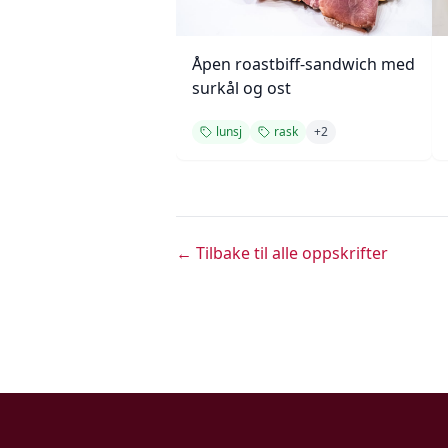
Åpen roastbiff-sandwich med
surkål og ost
lunsj
rask
+
2
← Tilbake til alle oppskrifter