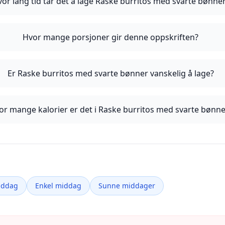
or lang tid tar det å lage Raske burritos med svarte bønne
Hvor mange porsjoner gir denne oppskriften?
Er Raske burritos med svarte bønner vanskelig å lage?
or mange kalorier er det i Raske burritos med svarte bønne
iddag
Enkel middag
Sunne middager