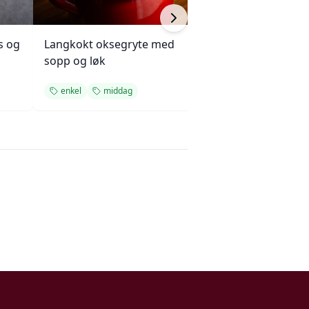
s og
Langkokt oksegryte med
Kjøttkake med b
sopp og løk
og ketchupglasu
enkel
middag
enkel
middag