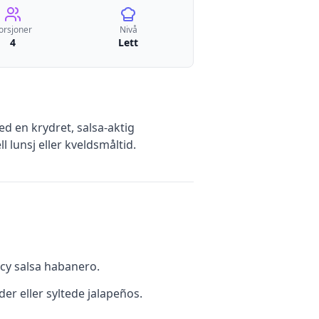
orsjoner
Nivå
4
Lett
d en krydret, salsa-aktig
lunsj eller kveldsmåltid.
icy salsa habanero.
er eller syltede jalapeños.