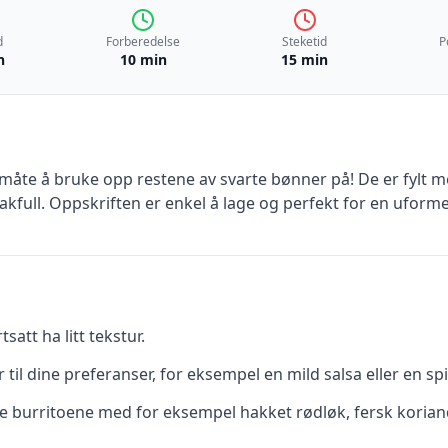
d
Forberedelse
Steketid
P
n
10 min
15 min
 måte å bruke opp restene av svarte bønner på! De er fylt me
ll. Oppskriften er enkel å lage og perfekt for en uformell 
satt ha litt tekstur.
il dine preferanser, for eksempel en mild salsa eller en sp
e burritoene med for eksempel hakket rødløk, fersk koriand