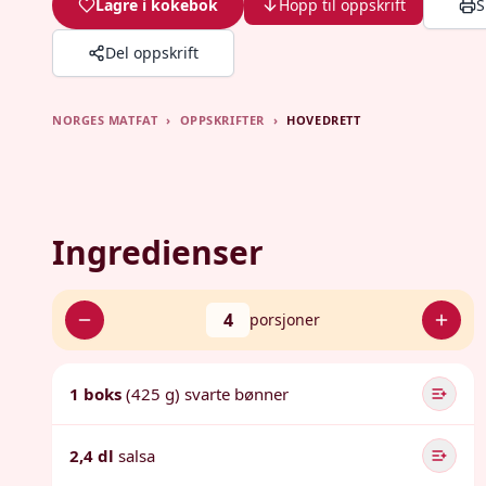
Lagre i kokebok
Hopp til oppskrift
S
Del oppskrift
NORGES MATFAT
›
OPPSKRIFTER
›
HOVEDRETT
Ingredienser
4
porsjoner
1 boks
(425 g) svarte bønner
2,4 dl
salsa