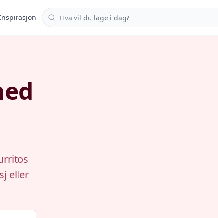
Søk i oppskrifter
Inspirasjon
med
urritos
j eller