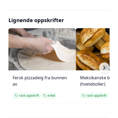
Lignende oppskrifter
Fersk pizzadeig fra bunnen
Meksikanske bolill
av
(hveteboller)
rask oppskrift
enkel
rask oppskrift
b