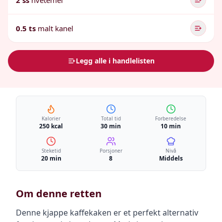
2 ss
hvetemel
0.5 ts
malt kanel
Legg alle i handlelisten
Kalorier
Total tid
Forberedelse
250 kcal
30 min
10 min
Steketid
Porsjoner
Nivå
20 min
8
Middels
Om denne retten
Denne kjappe kaffekaken er et perfekt alternativ