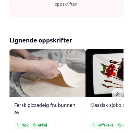
oppskriften!
Lignende oppskrifter
Fersk pizzadeig fra bunnen
Klassisk sjokolade
av
rask
enkel
kaffekake
enkel