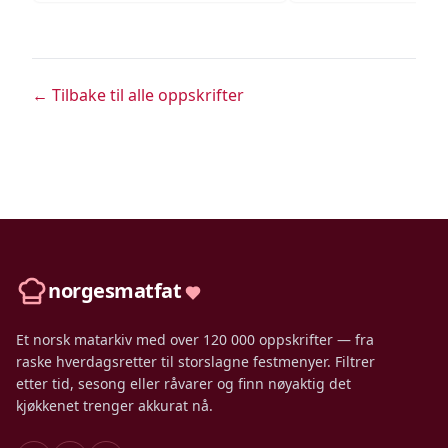
← Tilbake til alle oppskrifter
norgesmatfat
Et norsk matarkiv med over 120 000 oppskrifter — fra
raske hverdagsretter til storslagne festmenyer. Filtrer
etter tid, sesong eller råvarer og finn nøyaktig det
kjøkkenet trenger akkurat nå.