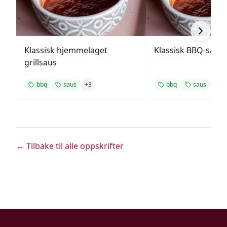
Klassisk hjemmelaget
Klassisk BBQ-saus
grillsaus
bbq
saus
+
3
bbq
saus
+
2
← Tilbake til alle oppskrifter