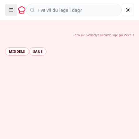
Søk i oppskrifter
Togg
Foto av
Gwladys Nicimbikije
på
Pexels
MIDDELS
SAUS