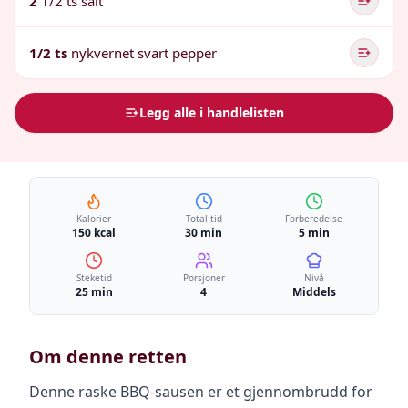
2
1/2 ts salt
1/2 ts
nykvernet svart pepper
Legg alle i handlelisten
Kalorier
Total tid
Forberedelse
150 kcal
30 min
5 min
Steketid
Porsjoner
Nivå
25 min
4
Middels
Om denne retten
Denne raske BBQ-sausen er et gjennombrudd for