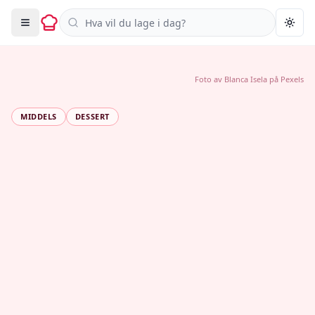
Søk i oppskrifter
Togg
Foto av
Blanca Isela
på
Pexels
MIDDELS
DESSERT