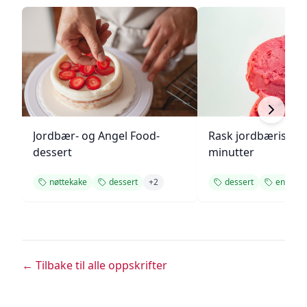
Jordbær- og Angel Food-
Rask jordbæriskre
dessert
minutter
nøttekake
dessert
+
2
dessert
enkel
← Tilbake til alle oppskrifter