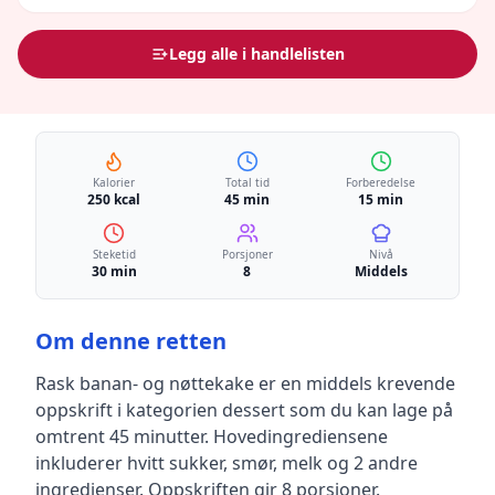
Legg alle i handlelisten
Kalorier
Total tid
Forberedelse
250 kcal
45 min
15 min
Steketid
Porsjoner
Nivå
30 min
8
Middels
Om denne retten
Rask banan- og nøttekake
er en
middels krevende
oppskrift
i kategorien dessert
som du kan lage på
omtrent 45 minutter
.
Hovedingrediensene
inkluderer
hvitt sukker, smør, melk
og 2 andre
ingredienser
.
Oppskriften gir
8
porsjoner.