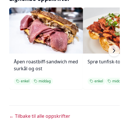
Åpen roastbiff-sandwich med
Sprø tunfisk-tosta
surkål og ost
enkel
middag
enkel
middag
← Tilbake til alle oppskrifter