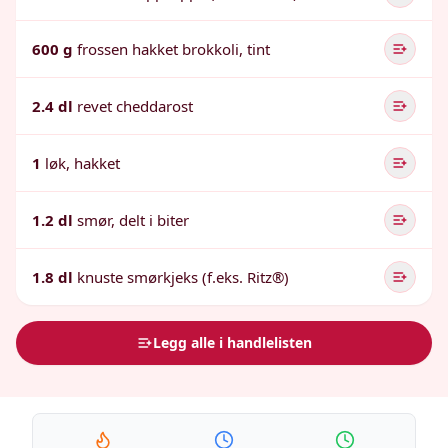
600 g
frossen hakket brokkoli, tint
2.4 dl
revet cheddarost
1
løk, hakket
1.2 dl
smør, delt i biter
1.8 dl
knuste smørkjeks (f.eks. Ritz®)
Legg alle i handlelisten