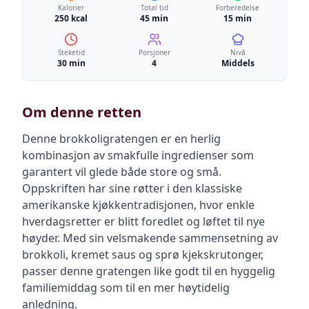
Kalorier
Total tid
Forberedelse
250 kcal
45 min
15 min
Steketid
Porsjoner
Nivå
30 min
4
Middels
Om denne retten
Denne brokkoligratengen er en herlig
kombinasjon av smakfulle ingredienser som
garantert vil glede både store og små.
Oppskriften har sine røtter i den klassiske
amerikanske kjøkkentradisjonen, hvor enkle
hverdagsretter er blitt foredlet og løftet til nye
høyder. Med sin velsmakende sammensetning av
brokkoli, kremet saus og sprø kjekskrutonger,
passer denne gratengen like godt til en hyggelig
familiemiddag som til en mer høytidelig
anledning.