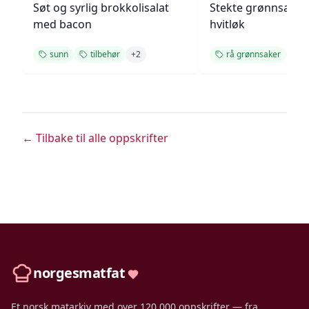
Søt og syrlig brokkolisalat
Stekte grønnsake
med bacon
hvitløk
sunn
tilbehør
+
2
rå grønnsaker
s
← Tilbake til alle oppskrifter
norgesmatfat
Et norsk matarkiv med over 120 000 oppskrifter — fra