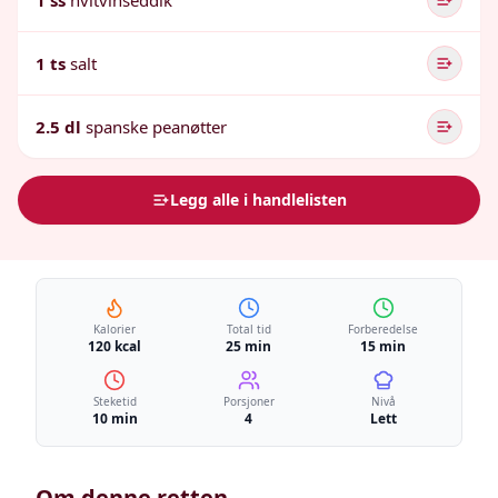
1 ss
hvitvinseddik
1 ts
salt
2.5 dl
spanske peanøtter
Legg alle i handlelisten
Kalorier
Total tid
Forberedelse
120 kcal
25 min
15 min
Steketid
Porsjoner
Nivå
10 min
4
Lett
Om denne retten