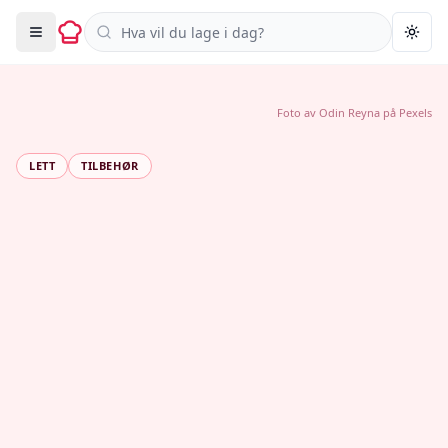
Søk i oppskrifter
Togg
Foto av
Odin Reyna
på
Pexels
LETT
TILBEHØR