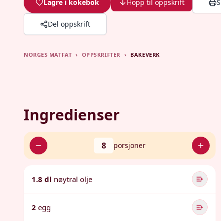
Lagre i kokebok
Hopp til oppskrift
S
Del oppskrift
NORGES MATFAT
›
OPPSKRIFTER
›
BAKEVERK
Ingredienser
8
porsjoner
1.8 dl
nøytral olje
2
egg