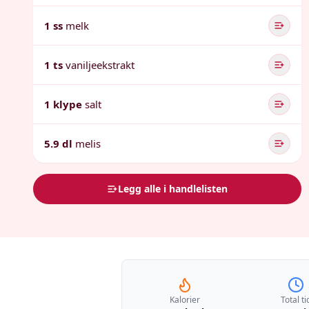
1 ss
melk
1 ts
vaniljeekstrakt
1 klype
salt
5.9 dl
melis
Legg alle i handlelisten
Kalorier
Total ti