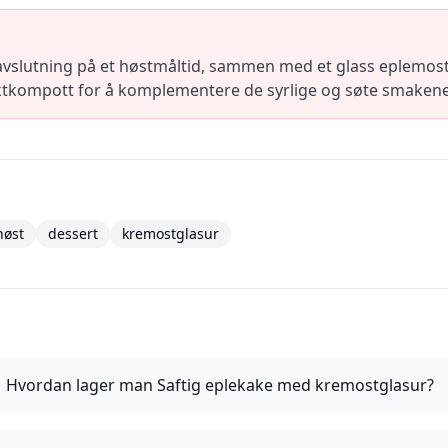
slutning på et høstmåltid, sammen med et glass eplemost 
ruktkompott for å komplementere de syrlige og søte smakene
høst
dessert
kremostglasur
Hvordan lager man Saftig eplekake med kremostglasur?