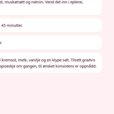
anel, muskatnøtt og natron. Vend det inn i eplene,
 45 minutter.
r.
 kremost, melk, vanilje og en klype salt. Tilsett gradvis
én spiseskje om gangen, til ønsket konsistens er oppnådd.