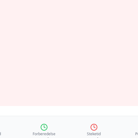
d
Forberedelse
Steketid
P