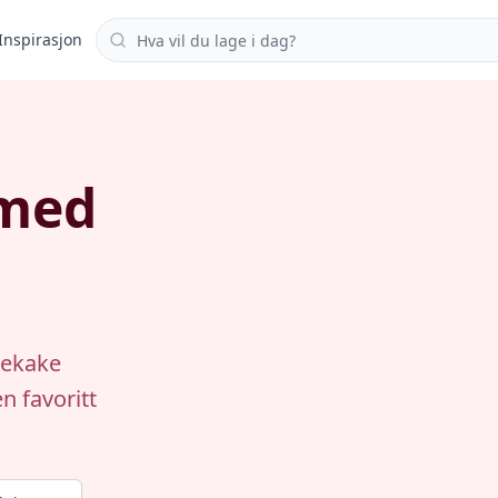
Søk i oppskrifter
Inspirasjon
 med
lekake
n favoritt