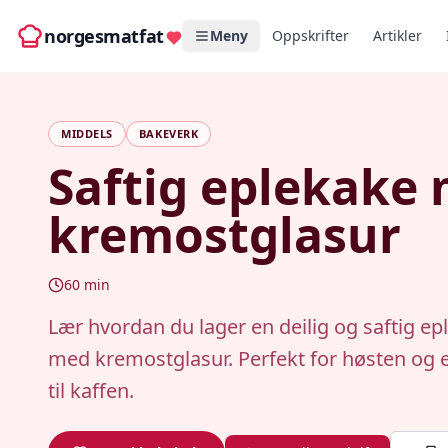
norgesmatfat
Meny
Oppskrifter
Artikler
MIDDELS
BAKEVERK
Saftig eplekake
kremostglasur
60
min
Lær hvordan du lager en deilig og saftig ep
med kremostglasur. Perfekt for høsten og e
til kaffen.