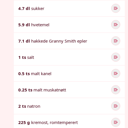
4.7 dl
sukker
5.9 dl
hvetemel
7.1 dl
hakkede Granny Smith epler
1 ts
salt
0.5 ts
malt kanel
0.25 ts
malt muskatnøtt
2 ts
natron
225 g
kremost, romtemperert