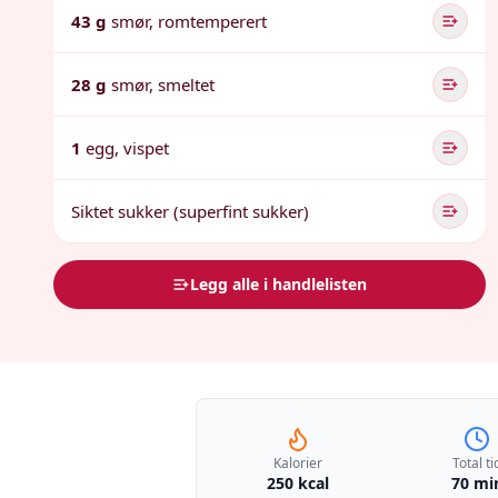
43 g
smør, romtemperert
28 g
smør, smeltet
1
egg, vispet
Siktet sukker (superfint sukker)
Legg alle i handlelisten
Kalorier
Total ti
250 kcal
70 mi