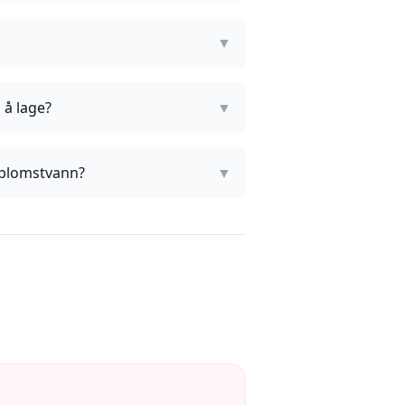
▼
 å lage?
▼
nblomstvann?
▼