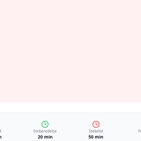
d
Forberedelse
Steketid
P
n
20 min
50 min