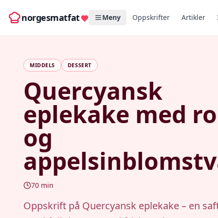
norgesmatfat
Meny
Oppskrifter
Artikler
MIDDELS
DESSERT
Quercyansk
eplekake med r
og
appelsinblomst
70
min
Oppskrift på Quercyansk eplekake – en saf