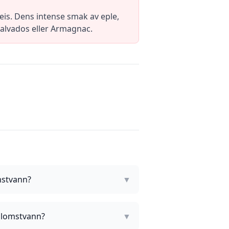
eis. Dens intense smak av eple,
 Calvados eller Armagnac.
mstvann?
▼
nblomstvann?
▼