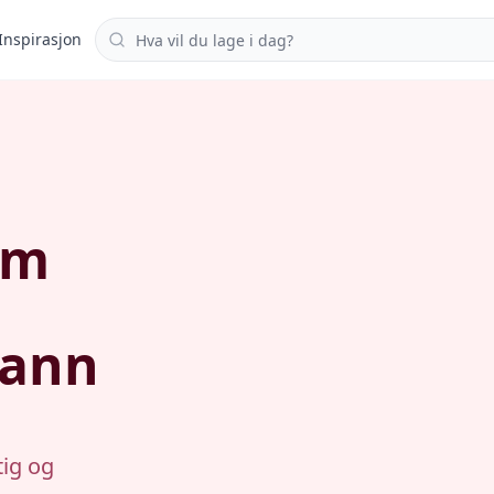
Søk i oppskrifter
Inspirasjon
om
vann
tig og