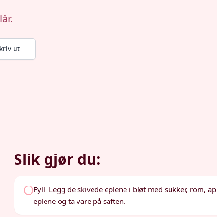
år.
kriv ut
Slik gjør du:
Fyll: Legg de skivede eplene i bløt med sukker, rom, ap
eplene og ta vare på saften.