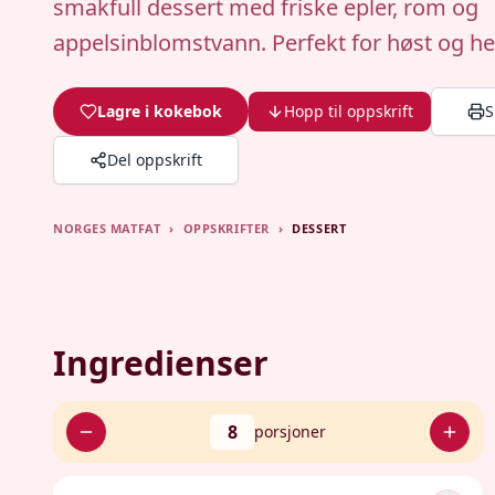
smakfull dessert med friske epler, rom og
appelsinblomstvann. Perfekt for høst og hel
Lagre i kokebok
Hopp til oppskrift
S
Del oppskrift
NORGES MATFAT
›
OPPSKRIFTER
›
DESSERT
Ingredienser
8
porsjoner