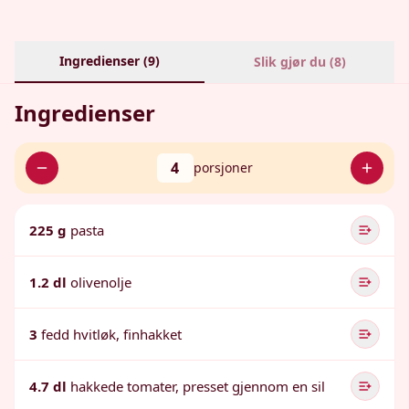
Ingredienser (
9
)
Slik gjør du (
8
)
Ingredienser
4
porsjoner
225 g
pasta
1.2 dl
olivenolje
3
fedd hvitløk, finhakket
4.7 dl
hakkede tomater, presset gjennom en sil