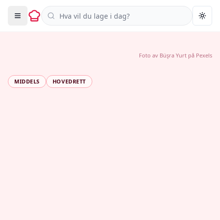
Søk i oppskrifter
Togg
Foto av
Büşra Yurt
på
Pexels
MIDDELS
HOVEDRETT