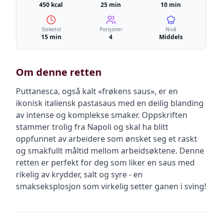
450 kcal
25 min
10 min
Steketid
Porsjoner
Nivå
15 min
4
Middels
Om denne retten
Puttanesca, også kalt «frøkens saus», er en
ikonisk italiensk pastasaus med en deilig blanding
av intense og komplekse smaker. Oppskriften
stammer trolig fra Napoli og skal ha blitt
oppfunnet av arbeidere som ønsket seg et raskt
og smakfullt måltid mellom arbeidsøktene. Denne
retten er perfekt for deg som liker en saus med
rikelig av krydder, salt og syre - en
smakseksplosjon som virkelig setter ganen i sving!