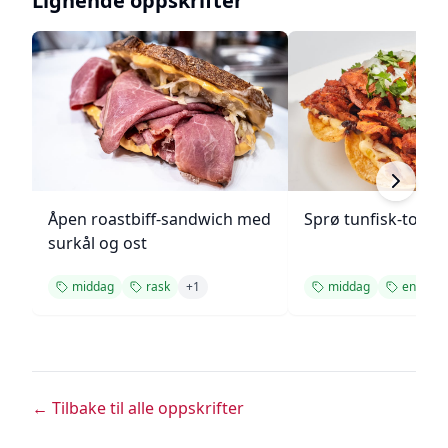
Lignende oppskrifter
Åpen roastbiff-sandwich med
Sprø tunfisk-tosta
surkål og ost
middag
rask
+
1
middag
enkel
← Tilbake til alle oppskrifter