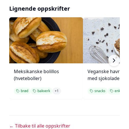
Lignende oppskrifter
Meksikanske bolillos
Veganske havregr
(hveteboller)
med sjokolade
brød
bakverk
+
1
snacks
enkel opp
← Tilbake til alle oppskrifter