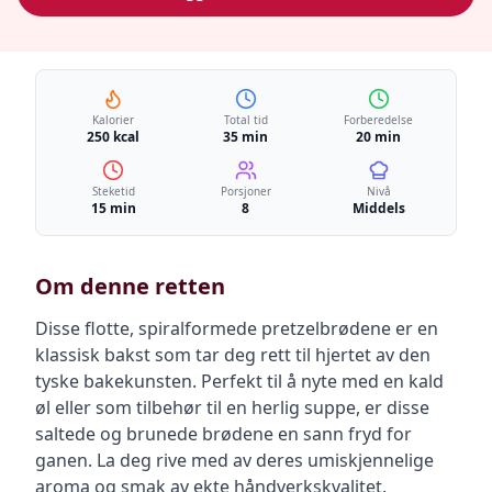
Kalorier
Total tid
Forberedelse
250 kcal
35 min
20 min
Steketid
Porsjoner
Nivå
15 min
8
Middels
Om denne retten
Disse flotte, spiralformede pretzelbrødene er en
klassisk bakst som tar deg rett til hjertet av den
tyske bakekunsten. Perfekt til å nyte med en kald
øl eller som tilbehør til en herlig suppe, er disse
saltede og brunede brødene en sann fryd for
ganen. La deg rive med av deres umiskjennelige
aroma og smak av ekte håndverkskvalitet.