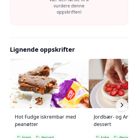
vurdere denne
oppskriften!
Lignende oppskrifter
Hot Fudge iskrembar med
Jordbær- og Angel
peanøtter
dessert
krem
dessert
kake
dessert