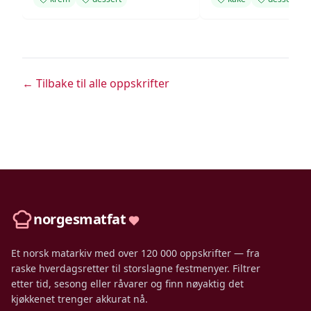
← Tilbake til alle oppskrifter
norgesmatfat
Et norsk matarkiv med over 120 000 oppskrifter — fra
raske hverdagsretter til storslagne festmenyer. Filtrer
etter tid, sesong eller råvarer og finn nøyaktig det
kjøkkenet trenger akkurat nå.