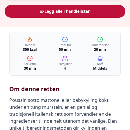
Legg alle i handlelisten
Kalorier
Total tid
Forberedelse
350 kcal
50 min
20 min
Steketid
Porsjoner
Nivå
30 min
4
Middels
Om denne retten
Poussin sotto mattone, eller babykylling kokt
under en tung murstein, er en genial og
tradisjonell italiensk rett som forvandler enkle
ingredienser til noe helt utenom det vanlige. Den
unike tilberedningsmetoden gir kyllingen en