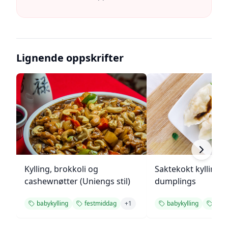
Lignende oppskrifter
Kylling, brokkoli og
Saktekokt kylling 
cashewnøtter (Uniengs stil)
dumplings
babykylling
festmiddag
+
1
babykylling
fest