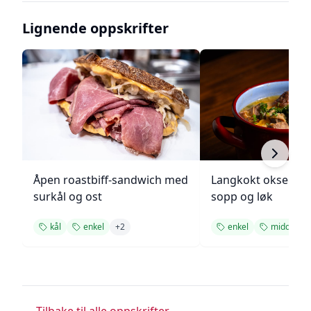
Lignende oppskrifter
Åpen roastbiff-sandwich med
Langkokt oksegry
surkål og ost
sopp og løk
kål
enkel
+
2
enkel
middag