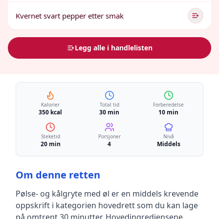
Kvernet svart pepper etter smak
Legg alle i handlelisten
Kalorier
Total tid
Forberedelse
350 kcal
30 min
10 min
Steketid
Porsjoner
Nivå
20 min
4
Middels
Om denne retten
Pølse- og kålgryte med øl
er en
middels krevende
oppskrift
i kategorien hovedrett
som du kan lage
på omtrent 30 minutter
.
Hovedingrediensene