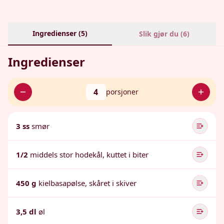
Ingredienser (
5
)
Slik gjør du (
6
)
Ingredienser
4
porsjoner
3 ss
smør
1/2
middels stor hodekål, kuttet i biter
450 g
kielbasapølse, skåret i skiver
3,5 dl
øl