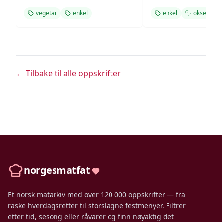
vegetar
enkel
enkel
oksekjøtt
← Tilbake til alle oppskrifter
norgesmatfat
Et norsk matarkiv med over 120 000 oppskrifter — fra
raske hverdagsretter til storslagne festmenyer. Filtrer
etter tid, sesong eller råvarer og finn nøyaktig det