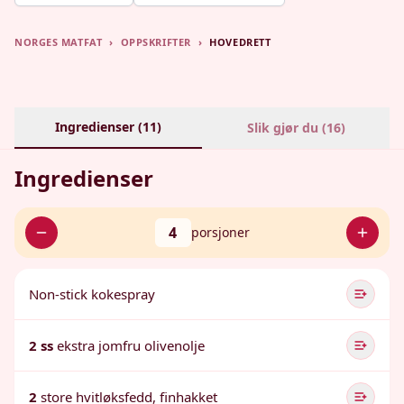
NORGES MATFAT
›
OPPSKRIFTER
›
HOVEDRETT
Ingredienser (
11
)
Slik gjør du (
16
)
Ingredienser
4
porsjoner
Non-stick kokespray
2 ss
ekstra jomfru olivenolje
2
store hvitløksfedd, finhakket