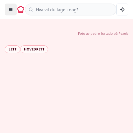
Søk i oppskrifter
Togg
Foto av
pedro furtado
på
Pexels
LETT
HOVEDRETT