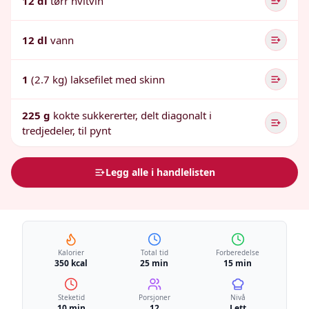
12 dl
tørr hvitvin
12 dl
vann
1
(2.7 kg) laksefilet med skinn
225 g
kokte sukkererter, delt diagonalt i
tredjedeler, til pynt
Legg alle i handlelisten
Kalorier
Total tid
Forberedelse
350 kcal
25 min
15 min
Steketid
Porsjoner
Nivå
10 min
12
Lett