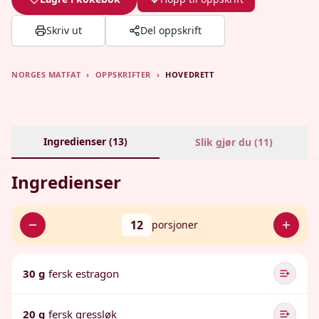
Skriv ut
Del oppskrift
NORGES MATFAT
›
OPPSKRIFTER
›
HOVEDRETT
Ingredienser (
13
)
Slik gjør du (
11
)
Ingredienser
12
porsjoner
30 g
fersk estragon
20 g
fersk gressløk