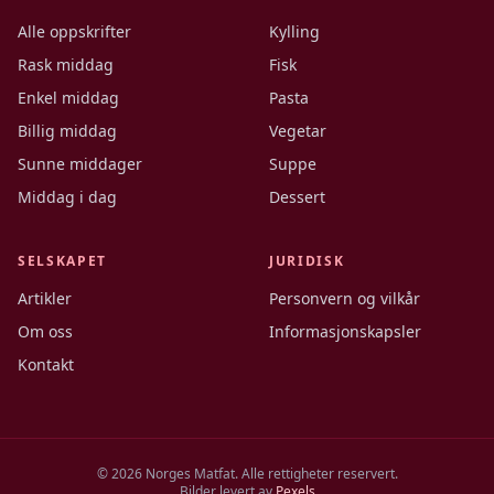
Alle oppskrifter
Kylling
Rask middag
Fisk
Enkel middag
Pasta
Billig middag
Vegetar
Sunne middager
Suppe
Middag i dag
Dessert
SELSKAPET
JURIDISK
Artikler
Personvern og vilkår
Om oss
Informasjonskapsler
Kontakt
©
2026
Norges Matfat. Alle rettigheter reservert.
Bilder levert av
Pexels