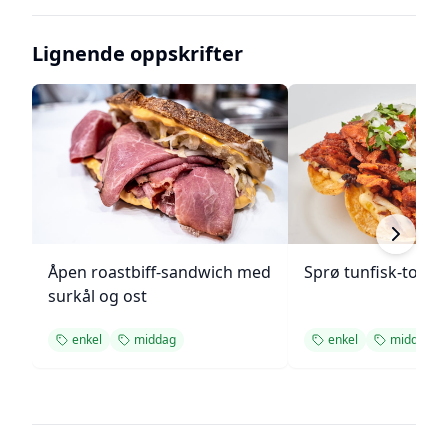
Lignende oppskrifter
Åpen roastbiff-sandwich med
Sprø tunfisk-tosta
surkål og ost
enkel
middag
enkel
middag