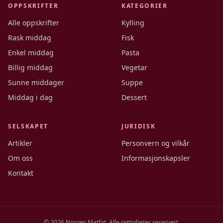
OPPSKRIFTER
KATEGORIER
Alle oppskrifter
Kylling
Rask middag
Fisk
Enkel middag
Pasta
Billig middag
Vegetar
Sunne middager
Suppe
Middag i dag
Dessert
SELSKAPET
JURIDISK
Artikler
Personvern og vilkår
Om oss
Informasjonskapsler
Kontakt
©
2026
Norges Matfat. Alle rettigheter reservert.