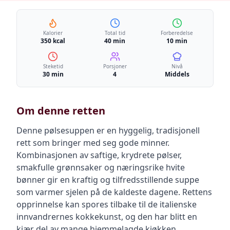
Kalorier
Total tid
Forberedelse
350 kcal
40 min
10 min
Steketid
Porsjoner
Nivå
30 min
4
Middels
Om denne retten
Denne pølsesuppen er en hyggelig, tradisjonell
rett som bringer med seg gode minner.
Kombinasjonen av saftige, krydrete pølser,
smakfulle grønnsaker og næringsrike hvite
bønner gir en kraftig og tilfredsstillende suppe
som varmer sjelen på de kaldeste dagene. Rettens
opprinnelse kan spores tilbake til de italienske
innvandrernes kokkekunst, og den har blitt en
kjær del av mange hjemmelagde kjøkken.