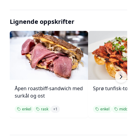
Lignende oppskrifter
Åpen roastbiff-sandwich med
Sprø tunfisk-tosta
surkål og ost
enkel
rask
+
1
enkel
middag