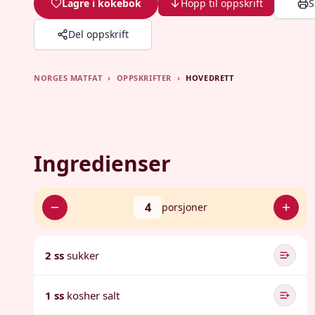
Lagre i kokebok
Hopp til oppskrift
S
Del oppskrift
NORGES MATFAT
›
OPPSKRIFTER
›
HOVEDRETT
Ingredienser
4
porsjoner
2 ss
sukker
1 ss
kosher salt