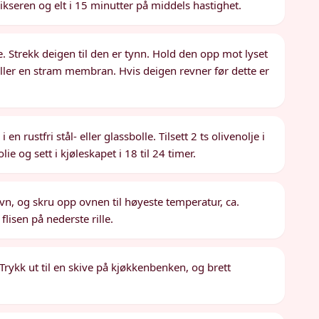
kseren og elt i 15 minutter på middels hastighet.
ive. Strekk deigen til den er tynn. Hold den opp mot lyset
eller en stram membran. Hvis deigen revner før dette er
n rustfri stål- eller glassbolle. Tilsett 2 ts olivenolje i
e og sett i kjøleskapet i 18 til 24 timer.
ovn, og skru opp ovnen til høyeste temperatur, ca.
lisen på nederste rille.
 Trykk ut til en skive på kjøkkenbenken, og brett