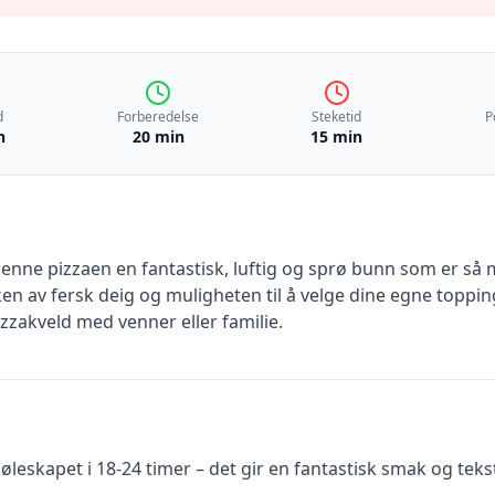
d
Forberedelse
Steketid
P
n
20 min
15 min
nne pizzaen en fantastisk, luftig og sprø bunn som er så m
en av fersk deig og muligheten til å velge dine egne toppin
izzakveld med venner eller familie.
jøleskapet i 18-24 timer – det gir en fantastisk smak og teks