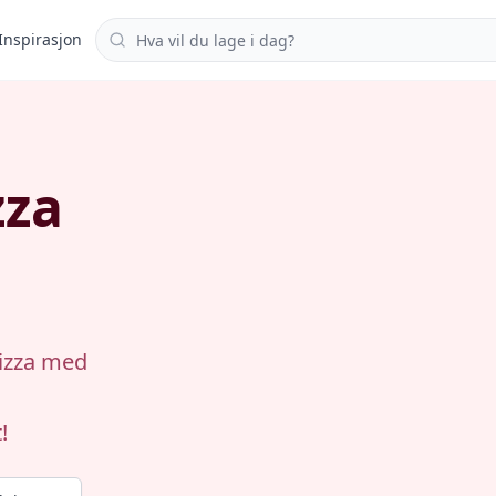
Søk i oppskrifter
Inspirasjon
zza
pizza med
!