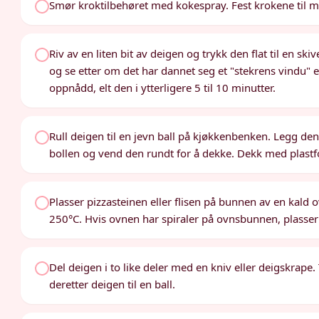
Smør kroktilbehøret med kokespray. Fest krokene til mi
Riv av en liten bit av deigen og trykk den flat til en sk
og se etter om det har dannet seg et "stekrens vindu" 
oppnådd, elt den i ytterligere 5 til 10 minutter.
Rull deigen til en jevn ball på kjøkkenbenken. Legg den i e
bollen og vend den rundt for å dekke. Dekk med plastfoli
Plasser pizzasteinen eller flisen på bunnen av en kald 
250°C. Hvis ovnen har spiraler på ovnsbunnen, plasser f
Del deigen i to like deler med en kniv eller deigskrape.
deretter deigen til en ball.