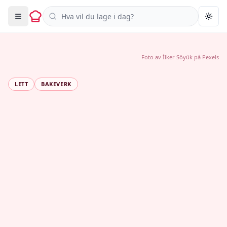
Søk i oppskrifter
Togg
Foto av
İlker Söyük
på
Pexels
LETT
BAKEVERK