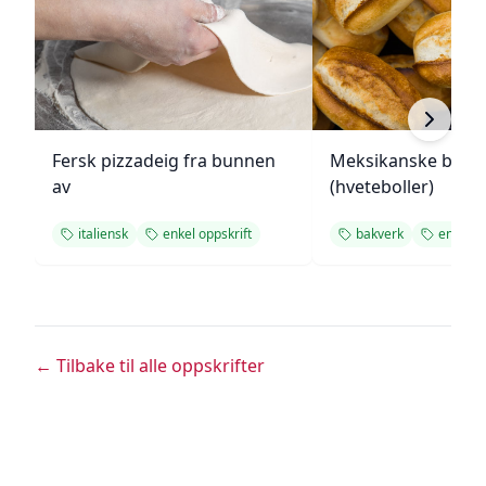
Fersk pizzadeig fra bunnen
Meksikanske bolill
av
(hveteboller)
italiensk
enkel oppskrift
bakverk
enkel op
← Tilbake til alle oppskrifter