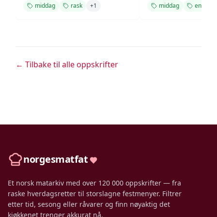
middag
rask
+
1
middag
enkel
← Tilbake til alle oppskrifter
norgesmatfat
Et norsk matarkiv med over 120 000 oppskrifter — fra
raske hverdagsretter til storslagne festmenyer. Filtrer
etter tid, sesong eller råvarer og finn nøyaktig det
kjøkkenet trenger akkurat nå.