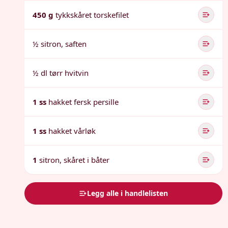
450 g
tykkskåret torskefilet
½ sitron, saften
½ dl tørr hvitvin
1 ss
hakket fersk persille
1 ss
hakket vårløk
1
sitron, skåret i båter
Legg alle i handlelisten