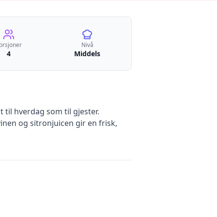
orsjoner
Nivå
4
Middels
il hverdag som til gjester.
en og sitronjuicen gir en frisk,