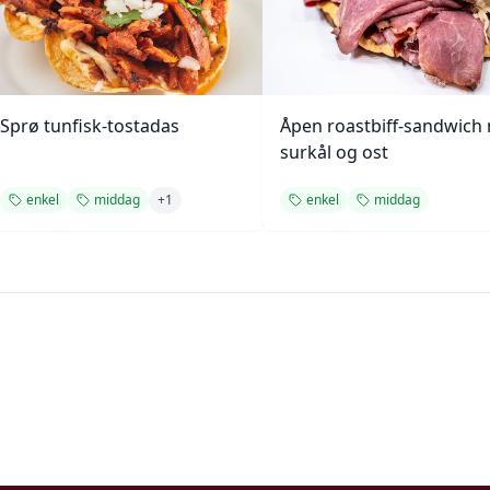
Sprø tunfisk-tostadas
Åpen roastbiff-sandwich
surkål og ost
enkel
middag
+
1
enkel
middag