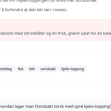
and det inn i kjeks-toppingen for enda mer sitrussmak.
 forhindre at den blir tørr i ovnen.
lassisk med sitronbåter og en frisk, grønn salat for en ba
middag
fisk
lett
ovnsbakt
kjeks-topping
vordan lager man Ovnsbakt torsk med sprø kjeks-topping