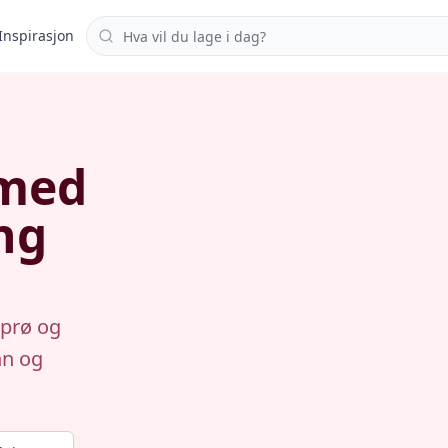
Søk i oppskrifter
Inspirasjon
 med
ng
sprø og
nn og