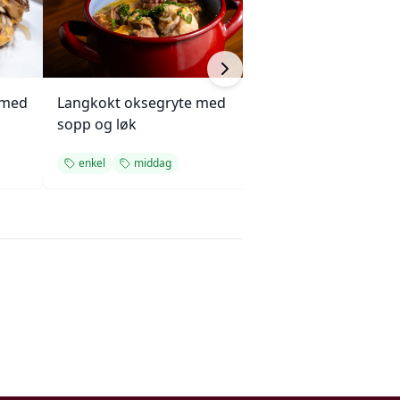
 med
Langkokt oksegryte med
Kjøttkake med b
sopp og løk
og ketchupglasu
enkel
middag
enkel
middag