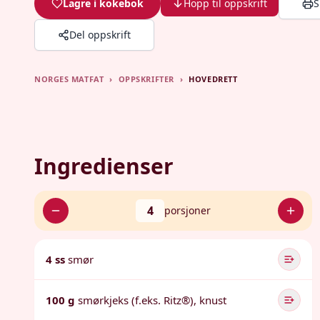
Lagre i kokebok
Hopp til oppskrift
S
Del oppskrift
NORGES MATFAT
›
OPPSKRIFTER
›
HOVEDRETT
Ingredienser
4
porsjoner
4 ss
smør
100 g
smørkjeks (f.eks. Ritz®), knust