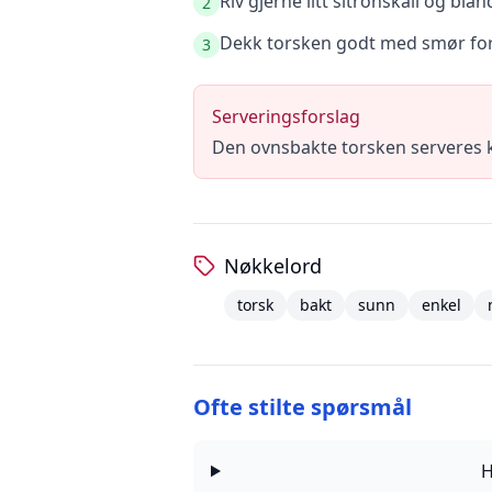
Riv gjerne litt sitronskall og bl
2
Dekk torsken godt med smør for å
3
Serveringsforslag
Den ovnsbakte torsken serveres k
Nøkkelord
torsk
bakt
sunn
enkel
Ofte stilte spørsmål
H