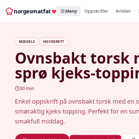
norgesmatfat
Meny
Oppskrifter
Artikler
MIDDELS
HOVEDRETT
Ovnsbakt torsk
sprø kjeks-toppi
30
min
Enkel oppskrift på ovnsbakt torsk med en 
smøraktig kjeks-topping. Perfekt for en su
smakfull middag.