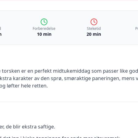
d
Forberedelse
Steketid
P
n
10 min
20 min
torsken er en perfekt midtukemiddag som passer like godt t
kstra karakter av den sprø, smøraktige paneringen, mens vin
 løfter hele retten.
r, de blir ekstra saftige.