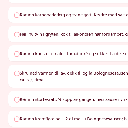
Rør inn karbonadedeig og svinekjøtt. Krydre med salt og 
Hell hvitvin i gryten; kok til alkoholen har fordampet, c
Rør inn knuste tomater, tomatpuré og sukker. La det s
Skru ned varmen til lav, dekk til og la Bolognesesausen 
ca. 3 ½ time.
Rør inn storfekraft, ¼ kopp av gangen, hvis sausen virke
Rør inn kremfløte og 1.2 dl melk i Bolognesesausen; b