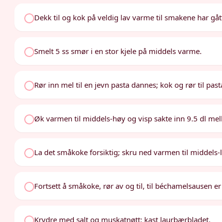
Dekk til og kok på veldig lav varme til smakene har gått
Smelt 5 ss smør i en stor kjele på middels varme.
Rør inn mel til en jevn pasta dannes; kok og rør til pas
Øk varmen til middels-høy og visp sakte inn 9.5 dl melk
La det småkoke forsiktig; skru ned varmen til middels-l
Fortsett å småkoke, rør av og til, til béchamelsausen er 
Krydre med salt og muskatnøtt; kast laurbærbladet.