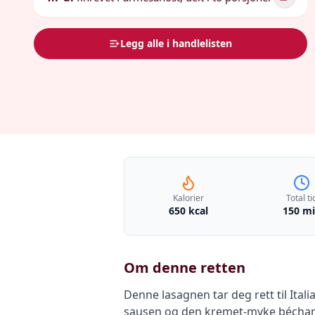
Legg alle i handlelisten
Kalorier
Total ti
650 kcal
150 m
Om denne retten
Denne lasagnen tar deg rett til Ital
sausen og den kremet-myke béchame