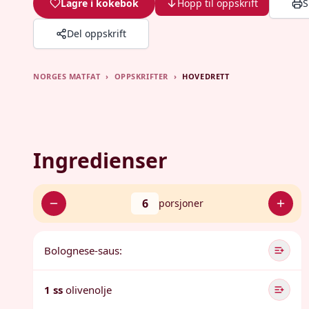
Lagre i kokebok
Hopp til oppskrift
S
Del oppskrift
NORGES MATFAT
›
OPPSKRIFTER
›
HOVEDRETT
Ingredienser
6
porsjoner
Bolognese-saus:
1 ss
olivenolje