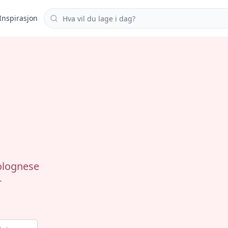
Søk i oppskrifter
Inspirasjon
olognese
r