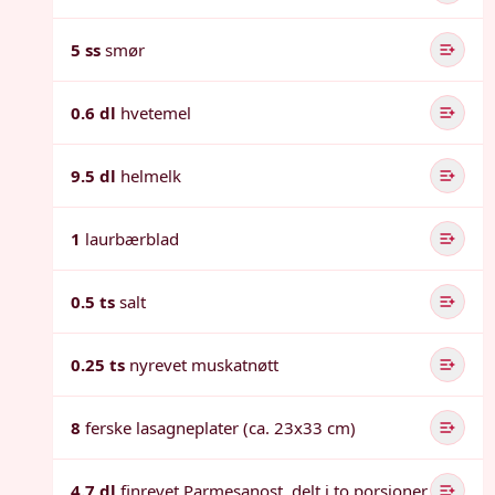
5 ss
smør
0.6 dl
hvetemel
9.5 dl
helmelk
1
laurbærblad
0.5 ts
salt
0.25 ts
nyrevet muskatnøtt
8
ferske lasagneplater (ca. 23x33 cm)
4.7 dl
finrevet Parmesanost, delt i to porsjoner