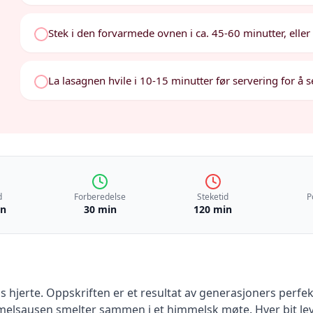
Stek i den forvarmede ovnen i ca. 45-60 minutter, eller
La lasagnen hvile i 10-15 minutter før servering for å s
d
Forberedelse
Steketid
P
in
30 min
120 min
ias hjerte. Oppskriften er et resultat av generasjoners perf
lsausen smelter sammen i et himmelsk møte. Hver bit leve