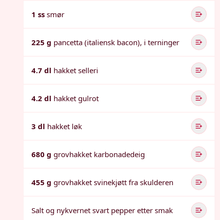
1 ss
smør
225 g
pancetta (italiensk bacon), i terninger
4.7 dl
hakket selleri
4.2 dl
hakket gulrot
3 dl
hakket løk
680 g
grovhakket karbonadedeig
455 g
grovhakket svinekjøtt fra skulderen
Salt og nykvernet svart pepper etter smak