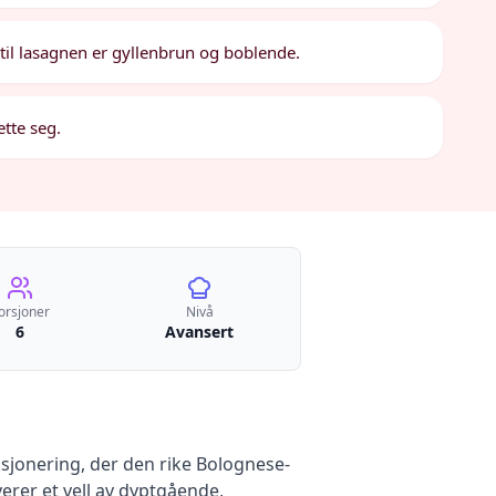
 til lasagnen er gyllenbrun og boblende.
ette seg.
orsjoner
Nivå
6
Avansert
eksjonering, der den rike Bolognese-
rer et vell av dyptgående,