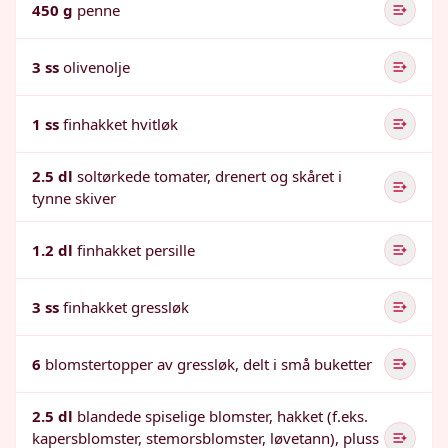
450 g
penne
3 ss
olivenolje
1 ss
finhakket hvitløk
2.5 dl
soltørkede tomater, drenert og skåret i
tynne skiver
1.2 dl
finhakket persille
3 ss
finhakket gressløk
6
blomstertopper av gressløk, delt i små buketter
2.5 dl
blandede spiselige blomster, hakket (f.eks.
kapersblomster, stemorsblomster, løvetann), pluss