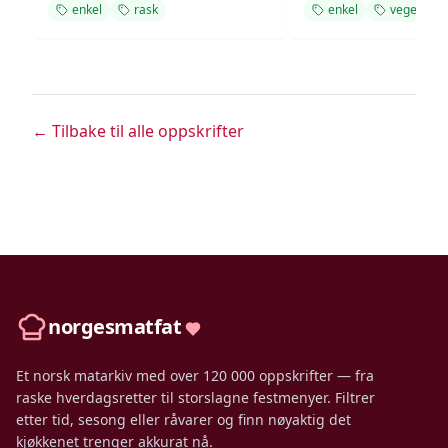
enkel
rask
enkel
vegetar
← Tilbake til alle oppskrifter
norgesmatfat
Et norsk matarkiv med over 120 000 oppskrifter — fra
raske hverdagsretter til storslagne festmenyer. Filtrer
etter tid, sesong eller råvarer og finn nøyaktig det
kjøkkenet trenger akkurat nå.